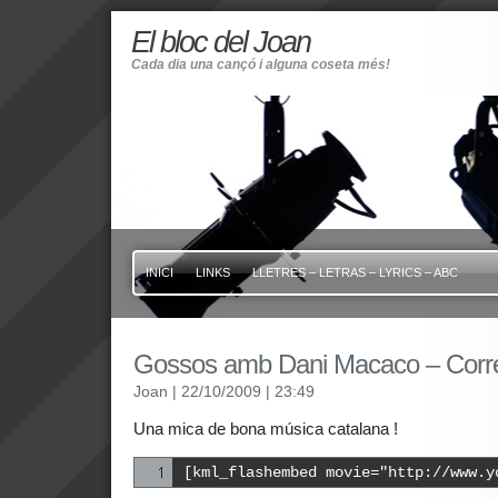
El bloc del Joan
Cada dia una cançó i alguna coseta més!
INICI
LINKS
LLETRES – LETRAS – LYRICS – ABC
Gossos amb Dani Macaco – Corre
Joan
| 22/10/2009
| 23:49
Una mica de bona música catalana !
[kml_flashembed movie="http://www.y