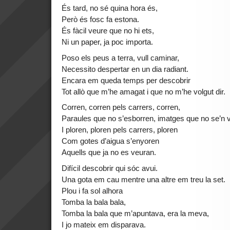
És tard, no sé quina hora és,
Però és fosc fa estona.
És fàcil veure que no hi ets,
Ni un paper, ja poc importa.
Poso els peus a terra, vull caminar,
Necessito despertar en un dia radiant.
Encara em queda temps per descobrir
Tot allò que m’he amagat i que no m’he volgut dir.
Corren, corren pels carrers, corren,
Paraules que no s’esborren, imatges que no se’n 
I ploren, ploren pels carrers, ploren
Com gotes d’aigua s’enyoren
Aquells que ja no es veuran.
Difícil descobrir qui sóc avui.
Una gota em cau mentre una altre em treu la set.
Plou i fa sol alhora
Tomba la bala bala,
Tomba la bala que m’apuntava, era la meva,
I jo mateix em disparava.