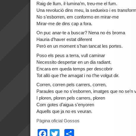
Raig de llum, il·lumina’m, treu-me el fum.
Una revolució dins meu, la sedueixo i es transfor
No s’esborren, em conformo en mirar-me
Mirar-me de dins cap a fora.
On puc anar-te a buscar? Nena no és broma
Hauria d’haver estat diferent
Però en un moment s’han tancat les portes.
Poso els peus a terra, vull caminar
Necessito despertar en un dia radiant.
Encara em queda temps per descobrir
Tot allò que t’he amagat i no t’he volgut dir.
Corren, corren pels carrers, corren,
Paraules que no s’esborren, imatges que no se’n 
I ploren, ploren pels carrers, ploren
Com gotes d’aigua s’enyoren
Aquells que ja no es veuran.
Pàgina oficial Gossos
Facebook
Twitter
Comparteix