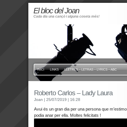
El bloc del Joan
Cada dia una cançó i alguna coseta més!
INICI
LINKS
LLETRES – LETRAS – LYRICS – ABC
Roberto Carlos – Lady Laura
Joan
| 25/07/2019
| 16:28
Avui és un gran dia per una persona que m’estim
podia anar per ella. Moltes felicitats !