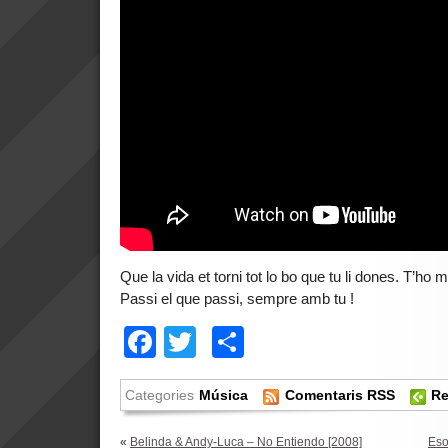
Que la vida et torni tot lo bo que tu li dones. T’h
Passi el que passi, sempre amb tu !
Facebook
Twitter
Comparteix
Categories
Música
Comentaris RSS
Re
«
Belinda & Andy-Luca – No Entiendo [2008]
Eso