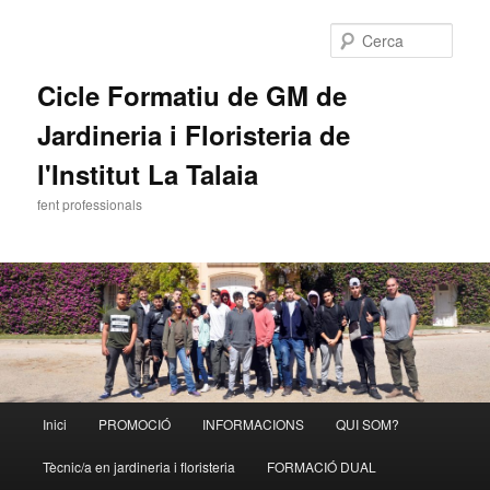
Cerca
Cicle Formatiu de GM de
Jardineria i Floristeria de
l'Institut La Talaia
fent professionals
Menú
Inici
PROMOCIÓ
INFORMACIONS
QUI SOM?
Aneu
principal
Tècnic/a en jardineria i floristeria
FORMACIÓ DUAL
al