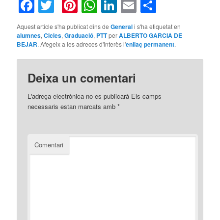
Facebook
Twitter
Pinterest
WhatsApp
LinkedIn
Email
Compart
Aquest article s'ha publicat dins de
General
i s'ha etiquetat en
alumnes
,
Cicles
,
Graduació
,
PTT
per
ALBERTO GARCIA DE
BEJAR
. Afegeix a les adreces d'interès l'
enllaç permanent
.
Deixa un comentari
L'adreça electrònica no es publicarà
Els camps
necessaris estan marcats amb
*
Comentari