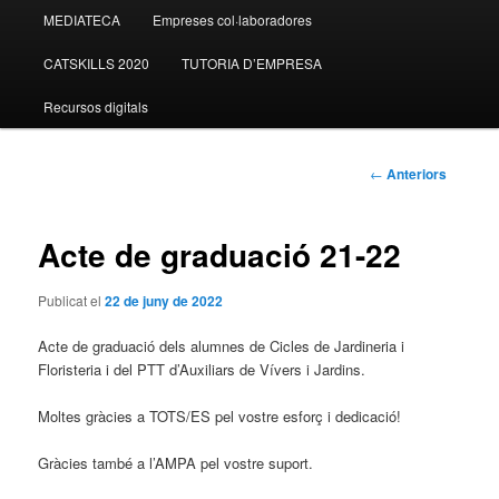
MEDIATECA
Empreses col·laboradores
contingut
CATSKILLS 2020
TUTORIA D’EMPRESA
principal
Recursos digitals
Navegació
←
Anteriors
pels
articles
Acte de graduació 21-22
Publicat el
22 de juny de 2022
Acte de graduació dels alumnes de Cicles de Jardineria i
Floristeria i del PTT d’Auxiliars de Vívers i Jardins.
Moltes gràcies a TOTS/ES pel vostre esforç i dedicació!
Gràcies també a l’AMPA pel vostre suport.