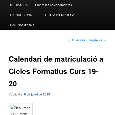
MEDIATECA
Empreses col·laboradores
contingut
CATSKILLS 2020
TUTORIA D’EMPRESA
principal
Recursos digitals
Navegació
←
Anteriors
Següents
→
pels
articles
Calendari de matriculació a
Cicles Formatius Curs 19-
20
Publicat el
8 de juliol de 2019