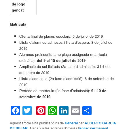
Matrícula
Oferta final de places escolars: 5 de juliol de 2019
Llista d’alumnes admesos i llista d’espera: 8 de juliol de
2019
Alumnes preinscrits amb plaça assignada (matrícula
ordinària):
del 9 al 15 de juliol de 2019
Ampliació de sol·licituds (2a fase d’admissió): 3 i 4 de
setembre de 2019
Llista d’admesos (2a fase d’admissió): 6 de setembre de
2019
Període de matrícula (2a fase d’admissió):
9 i 10 de
setembre de 2019
Facebook
Twitter
Pinterest
WhatsApp
LinkedIn
Email
Compart
Aquest article s'ha publicat dins de
General
per
ALBERTO GARCIA
DE BEJAR
. Afegeix a les adreces d'interès l'
enllaç permanent
.