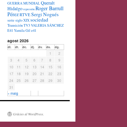
Queralt
GUERRA MUNDIAL
Roger Barrull
Hidalgo
represión
Pérez
Sergi Nogués
RTVE
sociedad
serie
siglo XIX
Transición
TV3
VALERIA SÁNCHEZ
E41
Yamila Gil e41
agost 2026
dl.
dt.
dc.
dj.
dv.
ds.
dg.
1
2
3
4
5
6
7
8
9
10
11
12
13
14
15
16
17
18
19
20
21
22
23
24
25
26
27
28
29
30
31
« maig
Gràcies al WordPress.