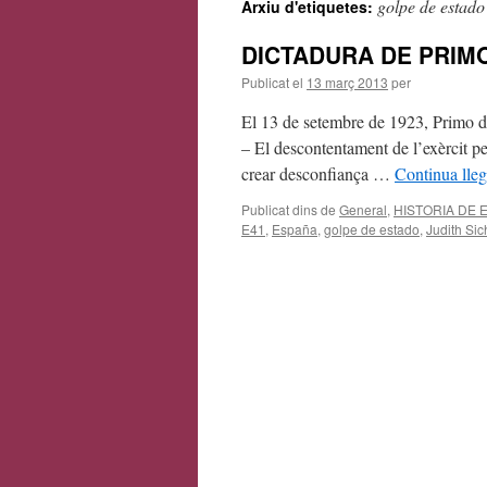
golpe de estado
Arxiu d'etiquetes:
contingut
DICTADURA DE PRIMO 
Publicat el
13 març 2013
per
El 13 de setembre de 1923, Primo de 
– El descontentament de l’exèrcit pe
crear desconfiança …
Continua lle
Publicat dins de
General
,
HISTORIA DE 
E41
,
España
,
golpe de estado
,
Judith Si