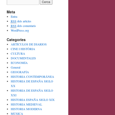
Meta
Entra
RSS
dels articles
RSS
dels comentaris
WordPress.org
Categories
ARTÍCULOS DE DIARIOS
CINE I HISTÒRIA
CULTURA
DOCUMENTALES
ECONOMÍA
General
GEOGRAFÍA
HISTORIA CONTEMPORÁNEA
HISTORIA DE ESPAÑA SIGLO
XX
HISTORIA DE ESPAÑA SIGLO
XXI
HISTORIA ESPAÑA SIGLO XIX
HISTORIA MEDIEVAL
HISTORIA MODERNA
MÚSICA