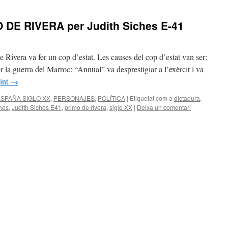
DE RIVERA per Judith Siches E-41
Rivera va fer un cop d’estat. Les causes del cop d’estat van ser:
r la guerra del Marroc: “Annual” va desprestigiar a l’exèrcit i va
gint
→
ESPAÑA SIGLO XX
,
PERSONAJES
,
POLÍTICA
|
Etiquetat com a
dictadura
,
ches
,
Judith Siches E41
,
primo de rivera
,
siglo XX
|
Deixa un comentari