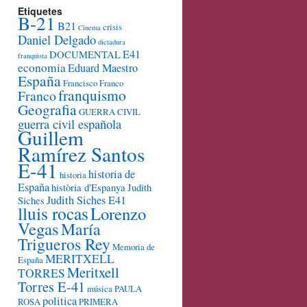
Etiquetes
B-21
B21
crisis
Cinema
Daniel Delgado
dictadura
E41
DOCUMENTAL
franquista
economia
Eduard Maestro
España
Francisco Franco
franquismo
Franco
Geografia
GUERRA CIVIL
guerra civil española
Guillem
Ramírez Santos
E-41
historia de
historia
España
història d'Espanya
Judith
Judith Siches E41
Siches
lluis rocas
Lorenzo
Vegas
María
Trigueros Rey
Memoria de
MERITXELL
España
Meritxell
TORRES
Torres E-41
música
PAULA
politica
ROSA
PRIMERA