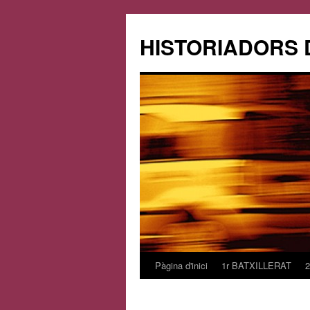
HISTORIADORS 
Pàgina d'inici
1r BATXILLERAT
Vés
al