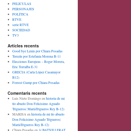
PELÍCULAS
PERSONAJES
POLÍTICA
RTVE
serie RTVE
SOCIEDAD
TV3
Articles recents
Good bye Lenin por Chiara Posadas
Terezín por Estefania Morena B-11
Elecciones Europeas – Roger Morera,
Eric Torralba E-31
GRECIA (Carla López Casamayor
B12)
Forrest Gump por Chiara Posadas
Comentaris recents
Luis Nieto Domingo
en
historia de mi
tío abuelo Don Felicisimo Aguado
Trigueros( MaríaTrigueros Rey B-12)
MARISA
en
historia de mi tío abuelo
Don Felicisimo Aguado Trigueros(
MaríaTrigueros Rey B-12)
Chiara Posadas
en
1r BATXILLERAT