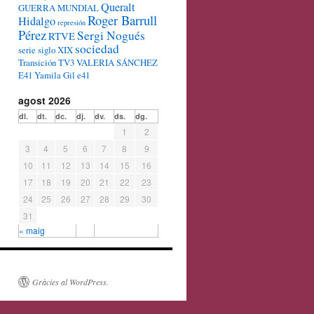
Queralt
GUERRA MUNDIAL
Roger Barrull
Hidalgo
represión
Pérez
Sergi Nogués
RTVE
sociedad
serie
siglo XIX
Transición
TV3
VALERIA SÁNCHEZ
E41
Yamila Gil e41
agost 2026
dl.
dt.
dc.
dj.
dv.
ds.
dg.
1
2
3
4
5
6
7
8
9
10
11
12
13
14
15
16
17
18
19
20
21
22
23
24
25
26
27
28
29
30
31
« maig
Gràcies al WordPress.