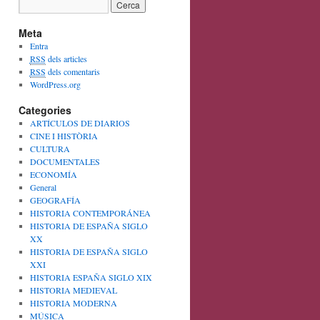
Meta
Entra
RSS
dels articles
RSS
dels comentaris
WordPress.org
Categories
ARTÍCULOS DE DIARIOS
CINE I HISTÒRIA
CULTURA
DOCUMENTALES
ECONOMÍA
General
GEOGRAFÍA
HISTORIA CONTEMPORÁNEA
HISTORIA DE ESPAÑA SIGLO
XX
HISTORIA DE ESPAÑA SIGLO
XXI
HISTORIA ESPAÑA SIGLO XIX
HISTORIA MEDIEVAL
HISTORIA MODERNA
MÚSICA