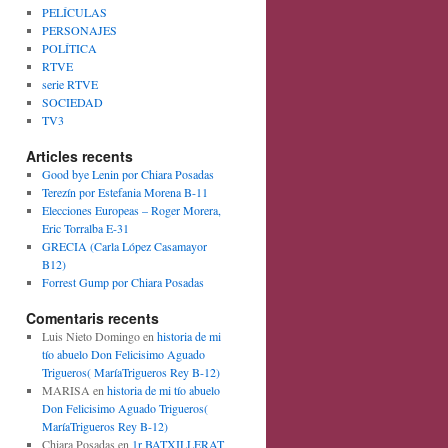
PELÍCULAS
PERSONAJES
POLÍTICA
RTVE
serie RTVE
SOCIEDAD
TV3
Articles recents
Good bye Lenin por Chiara Posadas
Terezín por Estefania Morena B-11
Elecciones Europeas – Roger Morera,
Eric Torralba E-31
GRECIA (Carla López Casamayor
B12)
Forrest Gump por Chiara Posadas
Comentaris recents
Luis Nieto Domingo
en
historia de mi
tío abuelo Don Felicisimo Aguado
Trigueros( MaríaTrigueros Rey B-12)
MARISA
en
historia de mi tío abuelo
Don Felicisimo Aguado Trigueros(
MaríaTrigueros Rey B-12)
Chiara Posadas
en
1r BATXILLERAT