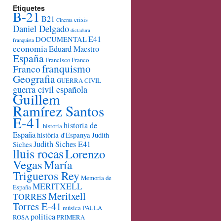
Etiquetes
B-21
B21
crisis
Cinema
Daniel Delgado
dictadura
E41
DOCUMENTAL
franquista
economia
Eduard Maestro
España
Francisco Franco
franquismo
Franco
Geografia
GUERRA CIVIL
guerra civil española
Guillem
Ramírez Santos
E-41
historia de
historia
España
història d'Espanya
Judith
Judith Siches E41
Siches
lluis rocas
Lorenzo
Vegas
María
Trigueros Rey
Memoria de
MERITXELL
España
Meritxell
TORRES
Torres E-41
música
PAULA
politica
ROSA
PRIMERA