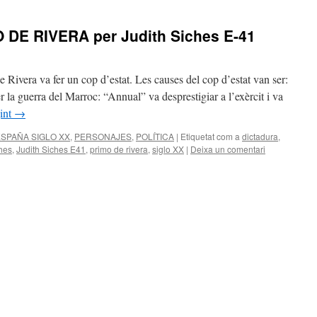
DE RIVERA per Judith Siches E-41
Rivera va fer un cop d’estat. Les causes del cop d’estat van ser:
r la guerra del Marroc: “Annual” va desprestigiar a l’exèrcit i va
gint
→
ESPAÑA SIGLO XX
,
PERSONAJES
,
POLÍTICA
|
Etiquetat com a
dictadura
,
ches
,
Judith Siches E41
,
primo de rivera
,
siglo XX
|
Deixa un comentari