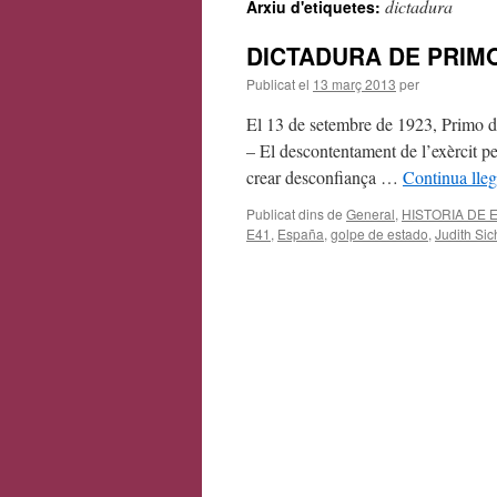
dictadura
Arxiu d'etiquetes:
contingut
DICTADURA DE PRIMO 
Publicat el
13 març 2013
per
El 13 de setembre de 1923, Primo de 
– El descontentament de l’exèrcit pe
crear desconfiança …
Continua lle
Publicat dins de
General
,
HISTORIA DE 
E41
,
España
,
golpe de estado
,
Judith Si