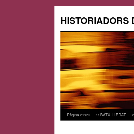
HISTORIADORS 
Pàgina d'inici
1r BATXILLERAT
Vés
al