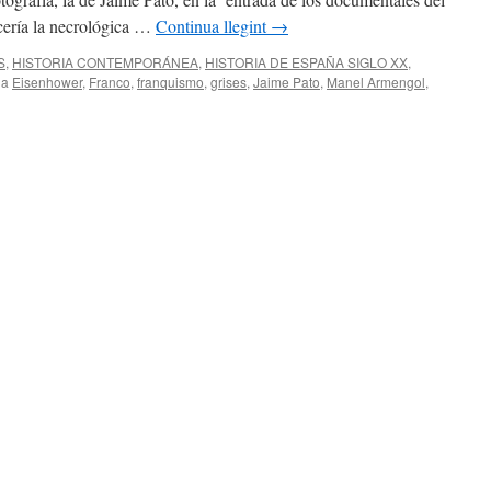
cería la necrológica …
Continua llegint
→
S
,
HISTORIA CONTEMPORÁNEA
,
HISTORIA DE ESPAÑA SIGLO XX
,
 a
Eisenhower
,
Franco
,
franquismo
,
grises
,
Jaime Pato
,
Manel Armengol
,