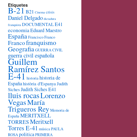
Etiquetes
B-21
B21
crisis
Cinema
Daniel Delgado
dictadura
E41
DOCUMENTAL
franquista
economia
Eduard Maestro
España
Francisco Franco
franquismo
Franco
Geografia
GUERRA CIVIL
guerra civil española
Guillem
Ramírez Santos
E-41
historia de
historia
España
història d'Espanya
Judith
Judith Siches E41
Siches
lluis rocas
Lorenzo
Vegas
María
Trigueros Rey
Memoria de
MERITXELL
España
Meritxell
TORRES
Torres E-41
música
PAULA
politica
ROSA
PRIMERA