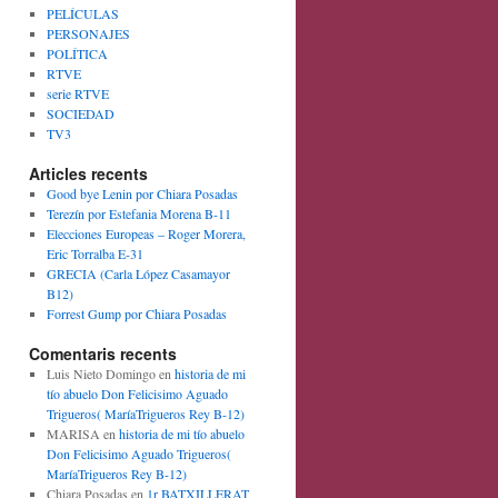
PELÍCULAS
PERSONAJES
POLÍTICA
RTVE
serie RTVE
SOCIEDAD
TV3
Articles recents
Good bye Lenin por Chiara Posadas
Terezín por Estefania Morena B-11
Elecciones Europeas – Roger Morera,
Eric Torralba E-31
GRECIA (Carla López Casamayor
B12)
Forrest Gump por Chiara Posadas
Comentaris recents
Luis Nieto Domingo
en
historia de mi
tío abuelo Don Felicisimo Aguado
Trigueros( MaríaTrigueros Rey B-12)
MARISA
en
historia de mi tío abuelo
Don Felicisimo Aguado Trigueros(
MaríaTrigueros Rey B-12)
Chiara Posadas
en
1r BATXILLERAT