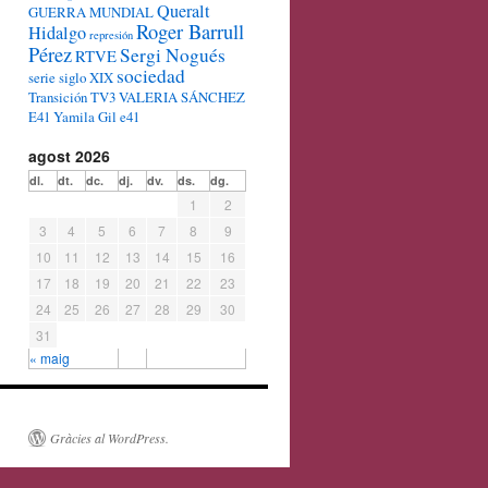
Queralt
GUERRA MUNDIAL
Roger Barrull
Hidalgo
represión
Pérez
Sergi Nogués
RTVE
sociedad
serie
siglo XIX
Transición
TV3
VALERIA SÁNCHEZ
E41
Yamila Gil e41
agost 2026
dl.
dt.
dc.
dj.
dv.
ds.
dg.
1
2
3
4
5
6
7
8
9
10
11
12
13
14
15
16
17
18
19
20
21
22
23
24
25
26
27
28
29
30
31
« maig
Gràcies al WordPress.