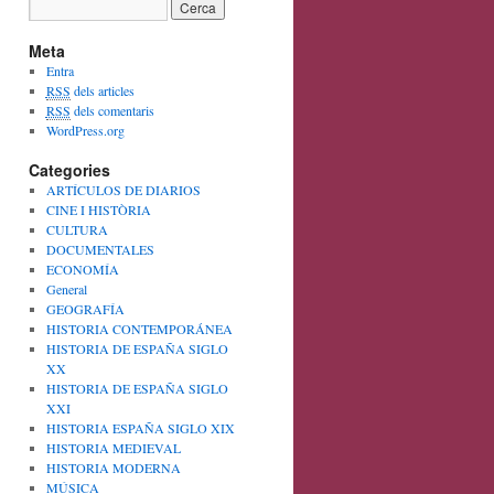
Meta
Entra
RSS
dels articles
RSS
dels comentaris
WordPress.org
Categories
ARTÍCULOS DE DIARIOS
CINE I HISTÒRIA
CULTURA
DOCUMENTALES
ECONOMÍA
General
GEOGRAFÍA
HISTORIA CONTEMPORÁNEA
HISTORIA DE ESPAÑA SIGLO
XX
HISTORIA DE ESPAÑA SIGLO
XXI
HISTORIA ESPAÑA SIGLO XIX
HISTORIA MEDIEVAL
HISTORIA MODERNA
MÚSICA