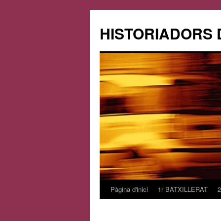
HISTORIADORS 
Pàgina d'inici
1r BATXILLERAT
Vés
al