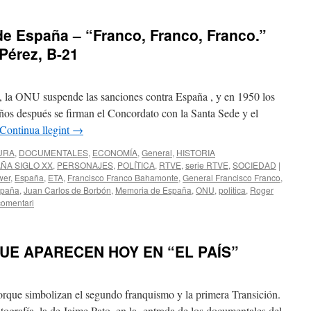
e España – “Franco, Franco, Franco.”
 Pérez, B-21
s, la ONU suspende las sanciones contra España , y en 1950 los
ños después se firman el Concordato con la Santa Sede y el
Continua llegint
→
URA
,
DOCUMENTALES
,
ECONOMÍA
,
General
,
HISTORIA
AÑA SIGLO XX
,
PERSONAJES
,
POLÍTICA
,
RTVE
,
serie RTVE
,
SOCIEDAD
|
wer
,
España
,
ETA
,
Francisco Franco Bahamonte
,
General Francisco Franco
,
spaña
,
Juan Carlos de Borbón
,
Memoria de España
,
ONU
,
politica
,
Roger
comentari
UE APARECEN HOY EN “EL PAÍS”
orque simbolizan el segundo franquismo y la primera Transición.
tografía, la de Jaime Pato, en la entrada de los documentales del