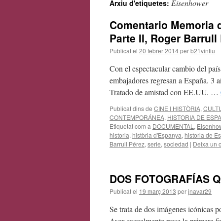
Eisenhower
Arxiu d'etiquetes:
contingut
Comentario Memoria d
Parte II, Roger Barrull
Publicat el
20 febrer 2014
per
b21vintiu
Con el espectacular cambio del paí
embajadores regresan a España. 3 a
Tratado de amistad con EE.UU. …
Publicat dins de
CINE I HISTÒRIA
,
CULT
CONTEMPORÁNEA
,
HISTORIA DE ESP
Etiquetat com a
DOCUMENTAL
,
Eisenho
historia
,
història d'Espanya
,
historia de E
Barrull Pérez
,
serie
,
sociedad
|
Deixa un 
DOS FOTOGRAFÍAS Q
Publicat el
19 març 2013
per
jnavar29
Se trata de dos imágenes icónicas p
Ayer casualmente puse la primera fo