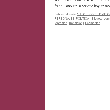
franquismo sin saber que hoy apare
Publicat dins de
ARTÍCULOS DE DIARIO
PERSONAJES
,
POLÍTICA
|
Etiquetat com
represión
,
Transición
|
1 comentari