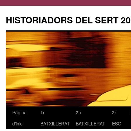
HISTORIADORS DEL SERT 20
Pàgina
1r
2n
3r
Vés
d'inici
BATXILLERAT
BATXILLERAT
ESO
al