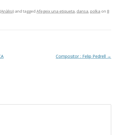
Anàlisi)
and tagged
Afegeix una etiqueta
,
dansa
,
polka
on
8
CA
Compositor : Felip Pedrell
→