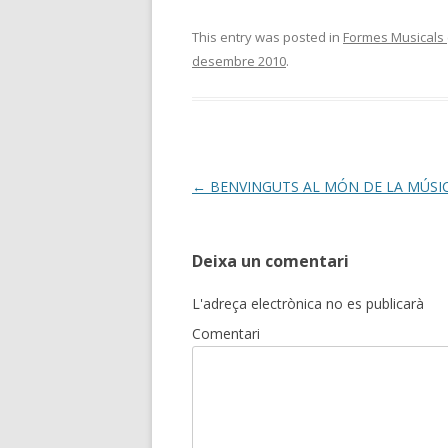
This entry was posted in
Formes Musicals (
desembre 2010
.
Post
←
BENVINGUTS AL MÓN DE LA MÚSI
navigation
Deixa un comentari
L'adreça electrònica no es publicarà
Comentari