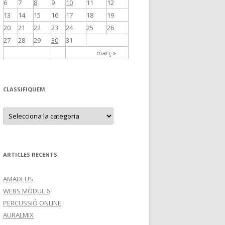
6
7
8
9
10
11
12
13
14
15
16
17
18
19
20
21
22
23
24
25
26
27
28
29
30
31
març »
CLASSIFIQUEM
C
L
A
S
S
I
F
ARTICLES RECENTS
I
Q
U
AMADEUS
E
M
WEBS MÒDUL 6
PERCUSSIÓ ONLINE
AURALMIX