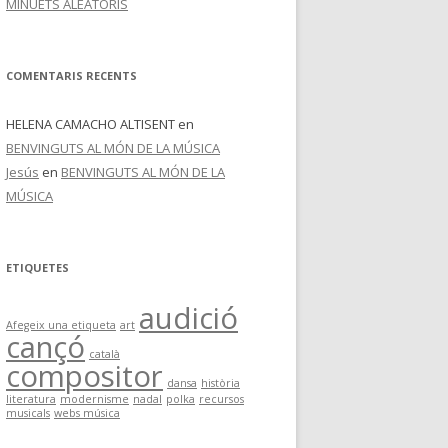
MINUETS ALEATORIS
COMENTARIS RECENTS
HELENA CAMACHO ALTISENT
en
BENVINGUTS AL MÓN DE LA MÚSICA
Jesús
en
BENVINGUTS AL MÓN DE LA
MÚSICA
ETIQUETES
audició
Afegeix una etiqueta
art
cançó
català
compositor
dansa
història
literatura
modernisme
nadal
polka
recursos
musicals
webs música