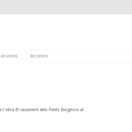
Skip
to
 DE VISITES
RECURSOS
content
LLENGUATGE MUSICAL
a l’ obra El casament dels Petits Burgesos al