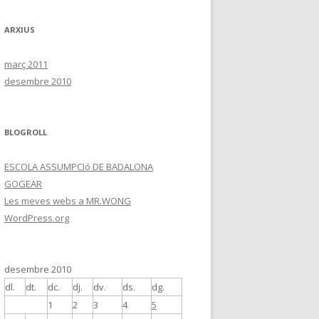
ARXIUS
març 2011
desembre 2010
BLOGROLL
ESCOLA ASSUMPCIó DE BADALONA
GOGEAR
Les meves webs a MR.WONG
WordPress.org
desembre 2010
dl.
dt.
dc.
dj.
dv.
ds.
dg.
1
2
3
4
5