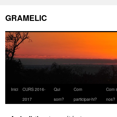
GRAMELIC
Inici
CURS 2016-
Qui
Com
Com s
Vés
2017
som?
participar-hi?
nos?
al
contingut