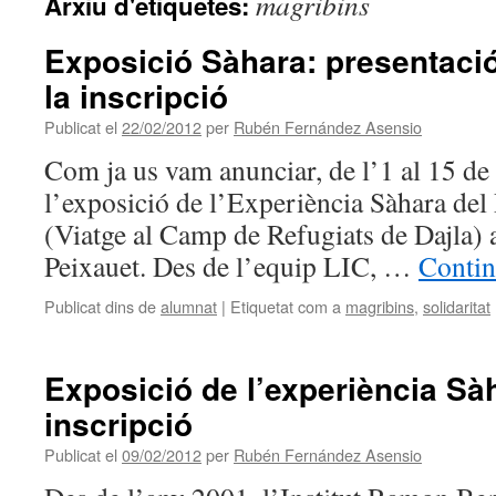
magribins
Arxiu d'etiquetes:
Exposició Sàhara: presentació
la inscripció
Publicat el
22/02/2012
per
Rubén Fernández Asensio
Com ja us vam anunciar, de l’1 al 15 de
l’exposició de l’Experiència Sàhara d
(Viatge al Camp de Refugiats de Dajla) 
Peixauet. Des de l’equip LIC, …
Contin
Publicat dins de
alumnat
|
Etiquetat com a
magribins
,
solidaritat
Exposició de l’experiència Sàh
inscripció
Publicat el
09/02/2012
per
Rubén Fernández Asensio