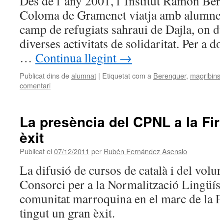
Des de l’any 2001, l’Institut Ramon Be
Coloma de Gramenet viatja amb alumnes 
camp de refugiats sahraui de Dajla, on 
diverses activitats de solidaritat. Per a 
…
Continua llegint
→
Publicat dins de
alumnat
|
Etiquetat com a
Berenguer
,
magribin
comentari
La presència del CPNL a la F
èxit
Publicat el
07/12/2011
per
Rubén Fernández Asensio
La difusió de cursos de català i del volun
Consorci per a la Normalització Lingüíst
comunitat marroquina en el marc de la
tingut un gran èxit.