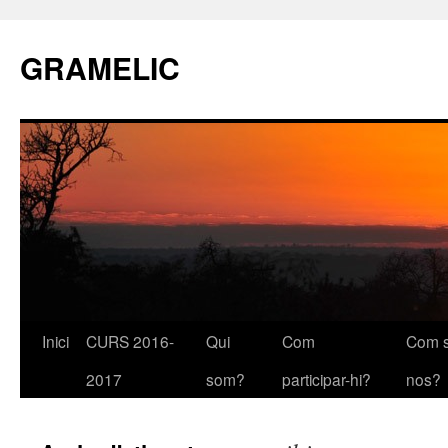
GRAMELIC
Inici
CURS 2016-
Qui
Com
Com s
Vés
2017
som?
participar-hi?
nos?
al
contingut