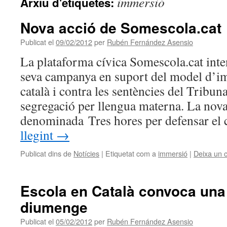
immersió
Arxiu d'etiquetes:
Nova acció de Somescola.cat
Publicat el
09/02/2012
per
Rubén Fernández Asensio
La plataforma cívica Somescola.cat inte
seva campanya en suport del model d’im
català i contra les sentències del Tribuna
segregació per llengua materna. La nova
denominada Tres hores per defensar el 
llegint
→
Publicat dins de
Notícies
|
Etiquetat com a
immersió
|
Deixa un 
Escola en Català convoca una
diumenge
Publicat el
05/02/2012
per
Rubén Fernández Asensio