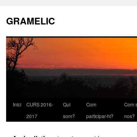
GRAMELIC
Inici
CURS 2016-
Qui
Com
Com s
Vés
2017
som?
participar-hi?
nos?
al
contingut