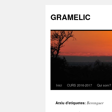
GRAMELIC
Inici
CURS 2016-2017
Qui som?
Vés
al
Berenguer
Arxiu d'etiquetes:
contingut