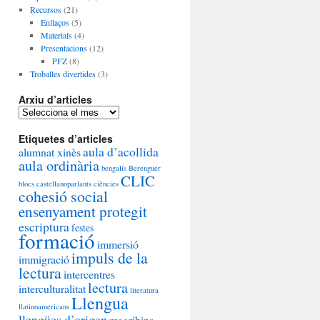
Recursos
(21)
Enllaços
(5)
Materials
(4)
Presentacions
(12)
PFZ
(8)
Troballes divertides
(3)
Arxiu d’articles
A
r
Etiquetes d’articles
x
aula d’acollida
alumnat xinès
i
aula ordinària
u
bengalís
Berenguer
d
CLIC
blocs
castellanoparlants
ciències
’
cohesió social
a
ensenyament protegit
r
escriptura
festes
t
formació
i
immersió
impuls de la
c
immigració
l
lectura
intercentres
e
lectura
interculturalitat
literatura
s
Llengua
llatinoamericans
llengües d’origen
magribins