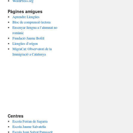
WordPress.org
Pàgines amigues
Aprendre Llengües
Bloc de comprensió lectora
Ensenyar llengua a l’alumnat no
romànic
Fundació Jaume Bofill
Llengües d’origen
MigraCat: Observatori de la
Immigració a Catalunya
Centres
Escola Ferran de Sagarra
Escola Jaume Salvatella
Escola Joan Salvat Papasseit