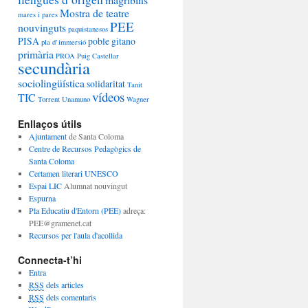
Mostra de teatre
mares i pares
PEE
nouvinguts
paquistanesos
PISA
poble gitano
pla d’immersió
primària
PROA
Puig Castellar
secundària
sociolingüística
solidaritat
Tanit
vídeos
TIC
Torrent
Unamuno
Wagner
Enllaços útils
Ajuntament
de Santa Coloma
Centre de Recursos Pedagògics de
Santa Coloma
Certamen literari UNESCO
Espai LIC
Alumnat nouvingut
Espurna
Pla Educatiu d'Entorn (PEE)
adreça:
PEE@gramenet.cat
Recursos per l'aula d'acollida
Connecta-t’hi
Entra
RSS
dels articles
RSS
dels comentaris