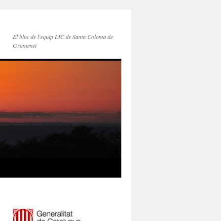
El bloc de l'equip LIC de Santa Coloma de
Gramenet