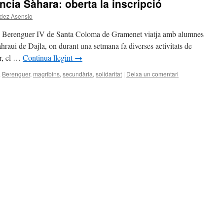
ncia Sàhara: oberta la inscripció
dez Asensio
on Berenguer IV de Santa Coloma de Gramenet viatja amb alumnes
ahraui de Dajla, on durant una setmana fa diverses activitats de
er, el …
Continua llegint
→
a
Berenguer
,
magribins
,
secundària
,
solidaritat
|
Deixa un comentari