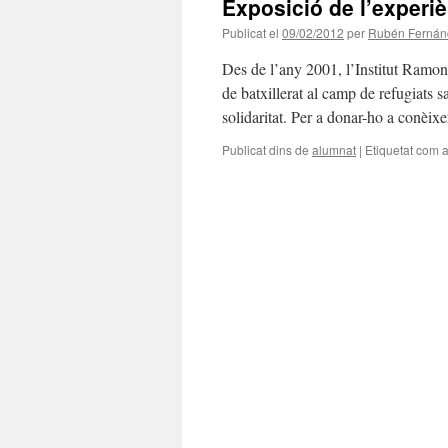
Exposició de l’experiè
Publicat el
09/02/2012
per
Rubén Fernán
Des de l’any 2001, l’Institut Ram
de batxillerat al camp de refugiats s
solidaritat. Per a donar-ho a conèix
Publicat dins de
alumnat
|
Etiquetat com 