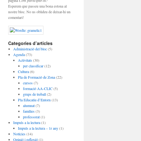
pàgina
Com participar-hi?
Esperem que passeu una bona estona al
nostre bloc. No us oblideu de deixar-hi un
comentari!
Categories d’articles
Administració del bloc
(5)
Agenda
(73)
Activitats
(30)
per classificar
(12)
Cultura
(6)
Pla de Formació de Zona
(22)
cursos
(7)
formació AA-CLIC
(5)
grups de treball
(2)
Pla Educatiu d’Entorn
(13)
alumnat
(7)
famílies
(3)
professorat
(1)
Impuls a la lectura
(1)
Impuls a la lectura – 1r any
(1)
Notícies
(14)
Opinió i reflexió
(1)