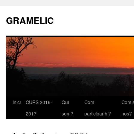
GRAMELIC
Inici
CURS 2016-
Qui
Com
Com s
Vés
2017
som?
participar-hi?
nos?
al
contingut