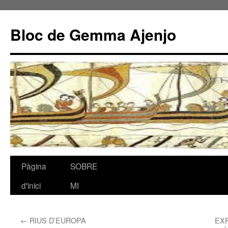
Bloc de Gemma Ajenjo
Pàgina
SOBRE
Vés
d'inici
MI
al
contingut
←
RIUS D’EUROPA
EXP