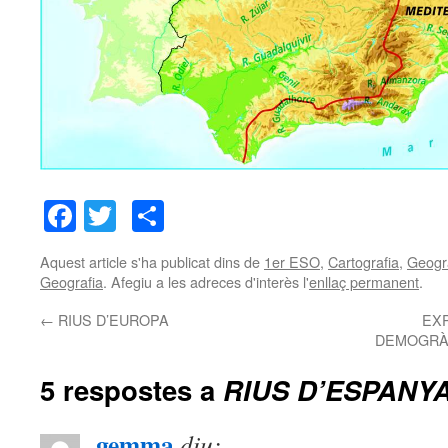
Facebook
Twitter
Comparteix
Aquest article s'ha publicat dins de
1er ESO
,
Cartografia
,
Geogr
Geografia
. Afegiu a les adreces d'interès l'
enllaç permanent
.
←
RIUS D’EUROPA
EXP
DEMOGRÀF
5 respostes a
RIUS D’ESPANY
gemma
diu: