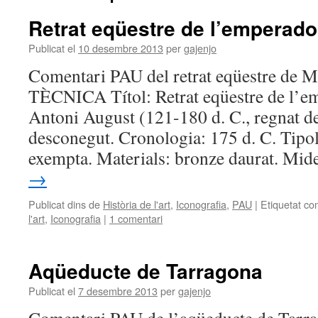
Retrat eqüestre de l’emperado
Publicat el
10 desembre 2013
per
gajenjo
Comentari PAU del retrat eqüestre de 
TÈCNICA Títol: Retrat eqüestre de l’e
Antoni August (121-180 d. C., regnat d
desconegut. Cronologia: 175 d. C. Tipol
exempta. Materials: bronze daurat. Mi
→
Publicat dins de
Història de l'art
,
Iconografia
,
PAU
|
Etiquetat co
l'art
,
Iconografia
|
1 comentari
Aqüeducte de Tarragona
Publicat el
7 desembre 2013
per
gajenjo