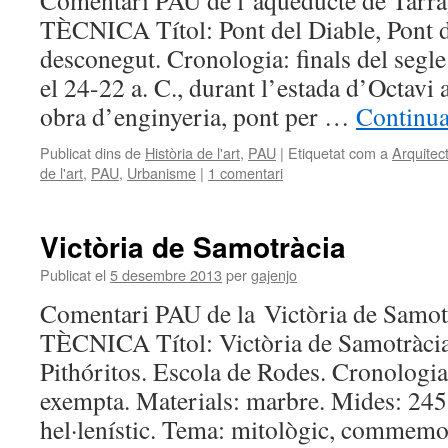
Comentari PAU de l’aqüeducte de Tarr
TÈCNICA Títol: Pont del Diable, Pont de
desconegut. Cronologia: finals del segle
el 24-22 a. C., durant l’estada d’Octavi 
obra d’enginyeria, pont per …
Continua
Publicat dins de
Història de l'art
,
PAU
|
Etiquetat com a
Arquitec
de l'art
,
PAU
,
Urbanisme
|
1 comentari
Victòria de Samotràcia
Publicat el
5 desembre 2013
per
gajenjo
Comentari PAU de la Victòria de Samo
TÈCNICA Títol: Victòria de Samotràcia.
Pithóritos. Escola de Rodes. Cronologia:
exempta. Materials: marbre. Mides: 245 
hel·lenístic. Tema: mitològic, commemor