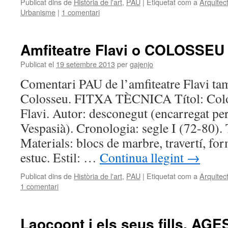
Publicat dins de
Història de l'art
,
PAU
|
Etiquetat com a
Arquitec
Urbanisme
|
1 comentari
Amfiteatre Flavi o COLOSSEU
Publicat el
19 setembre 2013
per
gajenjo
Comentari PAU de l’amfiteatre Flavi t
Colosseu. FITXA TÈCNICA Títol: Colos
Flavi. Autor: desconegut (encarregat pe
Vespasià). Cronologia: segle I (72-80). 
Materials: blocs de marbre, travertí, fo
estuc. Estil: …
Continua llegint
→
Publicat dins de
Història de l'art
,
PAU
|
Etiquetat com a
Arquitec
1 comentari
Laocoont i els seus fills. A