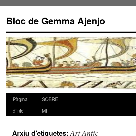
Bloc de Gemma Ajenjo
Pàgina
SOBRE
Vés
d'inici
MI
al
contingut
Art Antic
Arxiu d'etiquetes: