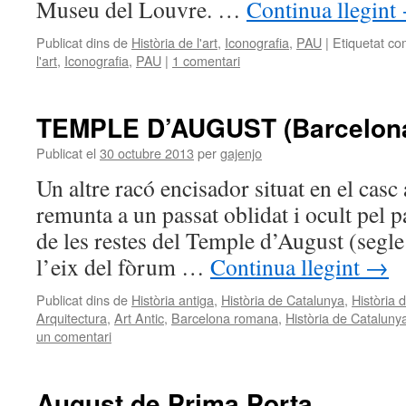
Museu del Louvre. …
Continua llegint
Publicat dins de
Història de l'art
,
Iconografia
,
PAU
|
Etiquetat co
l'art
,
Iconografia
,
PAU
|
1 comentari
TEMPLE D’AUGUST (Barcelon
Publicat el
30 octubre 2013
per
gajenjo
Un altre racó encisador situat en el casc
remunta a un passat oblidat i ocult pel p
de les restes del Temple d’August (segle I
l’eix del fòrum …
Continua llegint
→
Publicat dins de
Història antiga
,
Història de Catalunya
,
Història d
Arquitectura
,
Art Antic
,
Barcelona romana
,
Història de Cataluny
un comentari
August de Prima Porta.