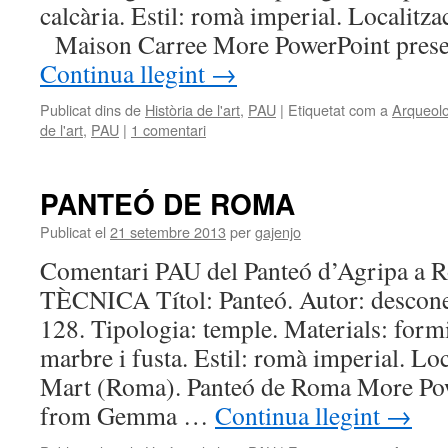
calcària. Estil: romà imperial. Localit
Maison Carree More PowerPoint prese
Continua llegint
→
Publicat dins de
Història de l'art
,
PAU
|
Etiquetat com a
Arqueolo
de l'art
,
PAU
|
1 comentari
PANTEÓ DE ROMA
Publicat el
21 setembre 2013
per
gajenjo
Comentari PAU del Panteó d’Agripa a
TÈCNICA Títol: Panteó. Autor: descone
128. Tipologia: temple. Materials: form
marbre i fusta. Estil: romà imperial. Lo
Mart (Roma). Panteó de Roma More Pow
from Gemma …
Continua llegint
→