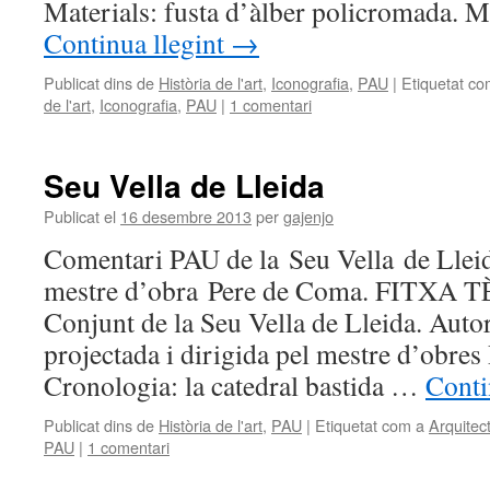
Materials: fusta d’àlber policromada. 
Continua llegint
→
Publicat dins de
Història de l'art
,
Iconografia
,
PAU
|
Etiquetat co
de l'art
,
Iconografia
,
PAU
|
1 comentari
Seu Vella de Lleida
Publicat el
16 desembre 2013
per
gajenjo
Comentari PAU de la Seu Vella de Lleid
mestre d’obra Pere de Coma. FITXA T
Conjunt de la Seu Vella de Lleida. Autor:
projectada i dirigida pel mestre d’obre
Cronologia: la catedral bastida …
Conti
Publicat dins de
Història de l'art
,
PAU
|
Etiquetat com a
Arquitec
PAU
|
1 comentari