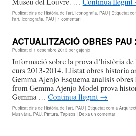
Museu del Louvre. …
Continua llegint
Publicat dins de
Història de l'art
,
Iconografia
,
PAU
|
Etiquetat co
l'art
,
Iconografia
,
PAU
|
1 comentari
ACTUALITZACIÓ OBRES PAU 
Publicat el
1 desembre 2013
per
gajenjo
Informació sobre la prova d’història de 
curs 2013-2014. Llistat obres historia 
Gemma Ajenjo Esquema analisis obres h
from Gemma Ajenjo Model prova histor
Gemma …
Continua llegint
→
Publicat dins de
Història de l'art
,
PAU
|
Etiquetat com a
Arquitec
Musivària
,
PAU
,
Pintura
,
Tapisos
|
Deixa un comentari