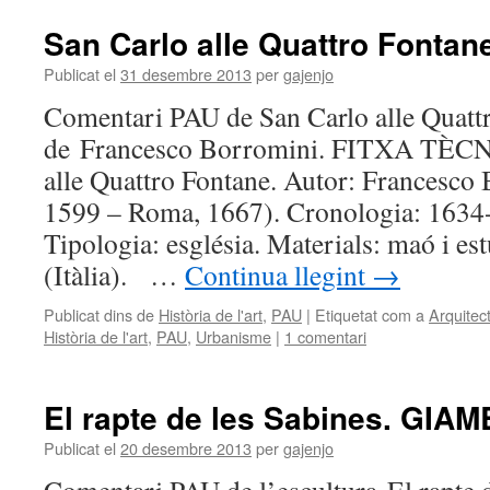
San Carlo alle Quattro Fonta
Publicat el
31 desembre 2013
per
gajenjo
Comentari PAU de San Carlo alle Quatt
de Francesco Borromini. FITXA TÈCNI
alle Quattro Fontane. Autor: Francesco
1599 – Roma, 1667). Cronologia: 1634-1
Tipologia: església. Materials: maó i es
(Itàlia). …
Continua llegint
→
Publicat dins de
Història de l'art
,
PAU
|
Etiquetat com a
Arquitec
Història de l'art
,
PAU
,
Urbanisme
|
1 comentari
El rapte de les Sabines. GI
Publicat el
20 desembre 2013
per
gajenjo