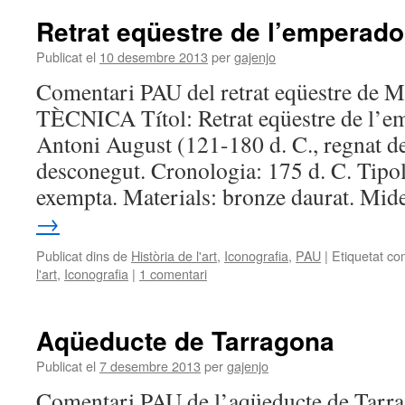
Retrat eqüestre de l’emperado
Publicat el
10 desembre 2013
per
gajenjo
Comentari PAU del retrat eqüestre de 
TÈCNICA Títol: Retrat eqüestre de l’e
Antoni August (121-180 d. C., regnat d
desconegut. Cronologia: 175 d. C. Tipol
exempta. Materials: bronze daurat. Mi
→
Publicat dins de
Història de l'art
,
Iconografia
,
PAU
|
Etiquetat co
l'art
,
Iconografia
|
1 comentari
Aqüeducte de Tarragona
Publicat el
7 desembre 2013
per
gajenjo
Comentari PAU de l’aqüeducte de Tarr