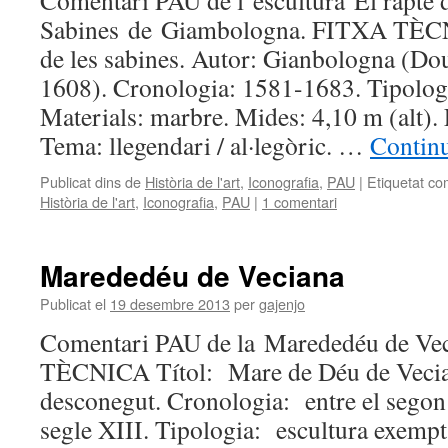
Comentari PAU de l’escultura El rapte d
Sabines de Giambologna. FITXA TÈCNI
de les sabines. Autor: Gianbologna (Dou
1608). Cronologia: 1581-1683. Tipologi
Materials: marbre. Mides: 4,10 m (alt). E
Tema: llegendari / al·legòric. …
Continu
Publicat dins de
Història de l'art
,
Iconografia
,
PAU
|
Etiquetat co
Història de l'art
,
Iconografia
,
PAU
|
1 comentari
Marededéu de Veciana
Publicat el
19 desembre 2013
per
gajenjo
Comentari PAU de la Marededéu de Ve
TÈCNICA Títol: Mare de Déu de Vecia
desconegut. Cronologia: entre el segon i
segle XIII. Tipologia: escultura exemp