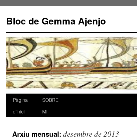
Bloc de Gemma Ajenjo
Pàgina
SOBRE
Vés
d'inici
MI
al
contingut
desembre de 2013
Arxiu mensual: