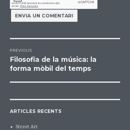
Navegació
PREVIOUS
d'articles
Filosofia de la música: la
Previous
forma mòbil del temps
post:
ARTICLES RECENTS
Street Art