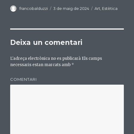
a
w
o
c
it
m
Author
francobalduzzi
Posted
3 de maig de 2024
Categories
Art
,
Estètica
on
e
te
p
b
r
ar
o
te
Deixa un comentari
o
ix
k
L'adreça electrònica no es publicarà
Els camps
necessaris estan marcats amb
*
COMENTARI