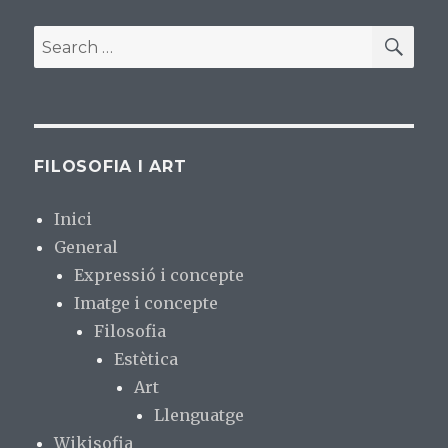
SE
Search
for:
FILOSOFIA I ART
Inici
General
Expressió i concepte
Imatge i concepte
Filosofia
Estètica
Art
Llenguatge
Wikisofia