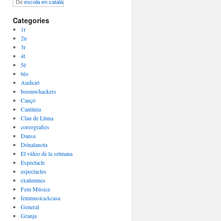
De
escola en català
Categories
1r
2n
3r
4t
5è
6ès
Audició
boomwhackers
Cançó
Cantània
Clau de Lluna
coreografies
Dansa
Dónalanota
El vídeo de la setmana
Espectacle
espectacles
exalumnes
Fem Música
femmusicaAcasa
General
Granja