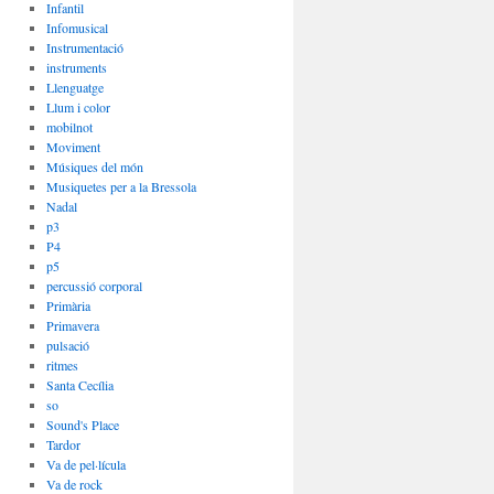
Infantil
Infomusical
Instrumentació
instruments
Llenguatge
Llum i color
mobilnot
Moviment
Músiques del món
Musiquetes per a la Bressola
Nadal
p3
P4
p5
percussió corporal
Primària
Primavera
pulsació
ritmes
Santa Cecília
so
Sound's Place
Tardor
Va de pel·lícula
Va de rock