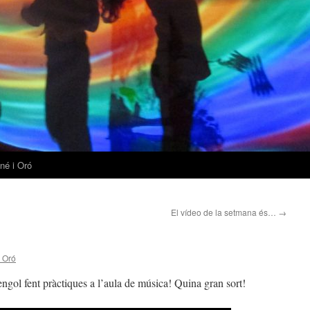
né i Oró
El vídeo de la setmana és…
→
i Oró
ol fent pràctiques a l’aula de música! Quina gran sort!