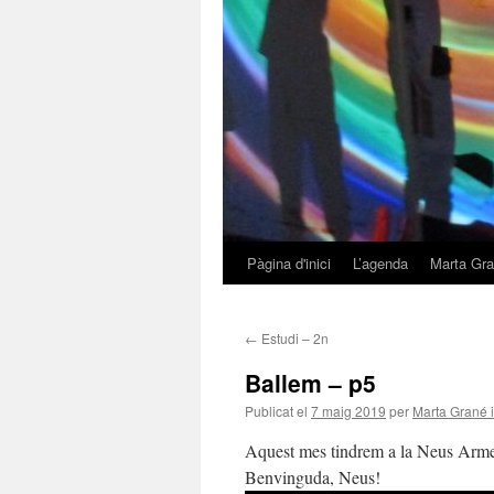
Pàgina d'inici
L’agenda
Marta Gra
Vés
al
←
Estudi – 2n
contingut
Ballem – p5
Publicat el
7 maig 2019
per
Marta Grané 
Aquest mes tindrem a la Neus Armeng
Benvinguda, Neus!