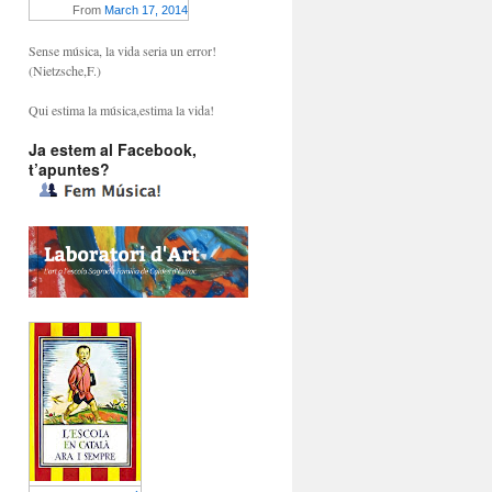
From
March 17, 2014
Sense música, la vida seria un error!
(Nietzsche,F.)
Qui estima la música,estima la vida!
Ja estem al Facebook,
t’apuntes?