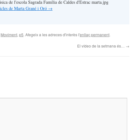
úsica de l'escola Sagrada Família de Caldes d'Estrac marta.jpg
rticles de Marta Grané i Oró
→
,
Moviment
,
p5
. Afegeix a les adreces d'interès l'
enllaç permanent
.
El vídeo de la setmana és…
→