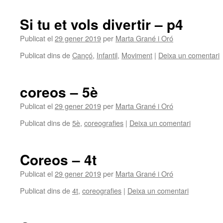
Si tu et vols divertir – p4
Publicat el
29 gener 2019
per
Marta Grané i Oró
Publicat dins de
Cançó
,
Infantil
,
Moviment
|
Deixa un comentari
coreos – 5è
Publicat el
29 gener 2019
per
Marta Grané i Oró
Publicat dins de
5è
,
coreografies
|
Deixa un comentari
Coreos – 4t
Publicat el
29 gener 2019
per
Marta Grané i Oró
Publicat dins de
4t
,
coreografies
|
Deixa un comentari