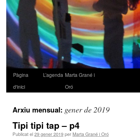
Pàgina
L’agenda
Marta Grané i
Vés
d'inici
Oró
al
contingut
gener de 2019
Arxiu mensual:
Tipi tipi tap – p4
Publicat el
29 gener 2019
per
Marta Grané i Oró