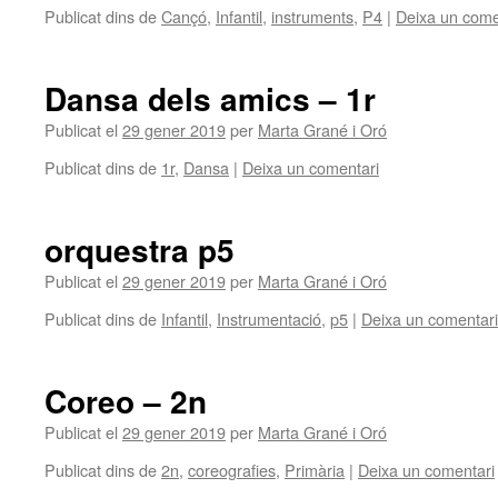
Publicat dins de
Cançó
,
Infantil
,
instruments
,
P4
|
Deixa un come
Dansa dels amics – 1r
Publicat el
29 gener 2019
per
Marta Grané i Oró
Publicat dins de
1r
,
Dansa
|
Deixa un comentari
orquestra p5
Publicat el
29 gener 2019
per
Marta Grané i Oró
Publicat dins de
Infantil
,
Instrumentació
,
p5
|
Deixa un comentari
Coreo – 2n
Publicat el
29 gener 2019
per
Marta Grané i Oró
Publicat dins de
2n
,
coreografies
,
Primària
|
Deixa un comentari