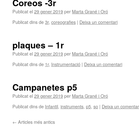
Coreos -3r
Publicat el
29 gener 2019
per
Marta Grané i Oró
Publicat dins de
3r
,
coreografies
|
Deixa un comentari
plaques – 1r
Publicat el
29 gener 2019
per
Marta Grané i Oró
Publicat dins de
1r
,
Instrumentació
|
Deixa un comentari
Campanetes p5
Publicat el
29 gener 2019
per
Marta Grané i Oró
Publicat dins de
Infantil
,
instruments
,
p5
,
so
|
Deixa un comentar
←
Articles més antics