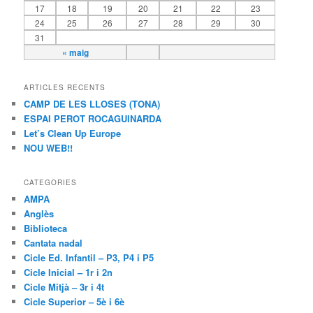
17
18
19
20
21
22
23
24
25
26
27
28
29
30
31
« maig
ARTICLES RECENTS
CAMP DE LES LLOSES (TONA)
ESPAI PEROT ROCAGUINARDA
Let’s Clean Up Europe
NOU WEB!!
CATEGORIES
AMPA
Anglès
Biblioteca
Cantata nadal
Cicle Ed. Infantil – P3, P4 i P5
Cicle Inicial – 1r i 2n
Cicle Mitjà – 3r i 4t
Cicle Superior – 5è i 6è