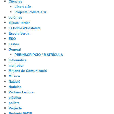
Ciències
L'hort a 2n
Projecte Pollets a 1r
colònies
dijous llarder
El Poble d'Hostalets
Escola Verda
ESO
Festes
General
PREINSCRIPCIÓ / MATRÍCULA
Informàtica
menjador
Mitjans de Comunicació
Música
Natació
Notícies
Padrins Lectors
plàstica
pollets
Projecte
Projecte PATIS