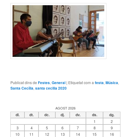
Publicat dins de
Festes
,
General
|
Etiquetat com a
festa
,
Música
,
Santa Cecília
,
santa cecilia 2020
AGOST 2026
dl.
dt.
dc.
dj.
dv.
ds.
dg.
1
2
3
4
5
6
7
8
9
10
11
12
13
14
15
16