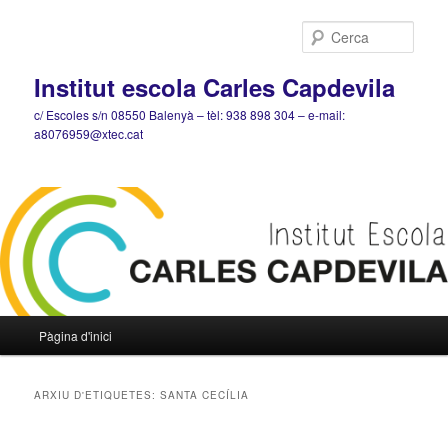
Cerca
Institut escola Carles Capdevila
c/ Escoles s/n 08550 Balenyà – tèl: 938 898 304 – e-mail:
a8076959@xtec.cat
Menú
Pàgina d'inici
Aneu
Aneu
principal
al
al
ARXIU D'ETIQUETES:
SANTA CECÍLIA
contingut
contingut