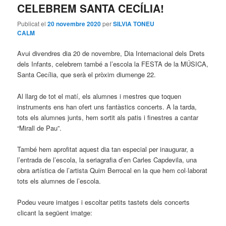
CELEBREM SANTA CECÍLIA!
principal
secundari
Publicat el
20 novembre 2020
per
SILVIA TONEU
CALM
Avui divendres dia 20 de novembre, Dia Internacional dels Drets
dels Infants, celebrem també a l’escola la FESTA de la MÚSICA,
Santa Cecília, que serà el pròxim diumenge 22.
Al llarg de tot el matí, els alumnes i mestres que toquen
instruments ens han ofert uns fantàstics concerts. A la tarda,
tots els alumnes junts, hem sortit als patis i finestres a cantar
“Mirall de Pau”.
També hem aprofitat aquest dia tan especial per inaugurar, a
l’entrada de l’escola, la seriagrafia d’en Carles Capdevila, una
obra artística de l’artista Quim Berrocal en la que hem col·laborat
tots els alumnes de l’escola.
Podeu veure imatges i escoltar petits tastets dels concerts
clicant la següent imatge: