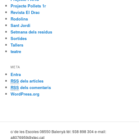
Projecte Pollets 1r
Revista El Drac
Rodolins
Sant Jordi
Setmana dels residus
Sortides
Tallers
teatre
META
Entra
RSS
dels articles
RSS
dels comentaris
WordPress.org
c/ de les Escoles 08550 Balenyà tèl: 938 898 304 e-mail:
a8076959@xtec.cat