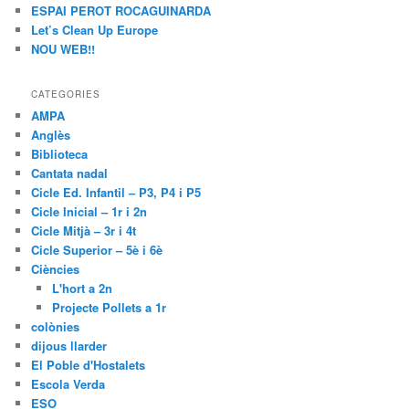
ESPAI PEROT ROCAGUINARDA
Let’s Clean Up Europe
NOU WEB!!
CATEGORIES
AMPA
Anglès
Biblioteca
Cantata nadal
Cicle Ed. Infantil – P3, P4 i P5
Cicle Inicial – 1r i 2n
Cicle Mitjà – 3r i 4t
Cicle Superior – 5è i 6è
Ciències
L'hort a 2n
Projecte Pollets a 1r
colònies
dijous llarder
El Poble d'Hostalets
Escola Verda
ESO