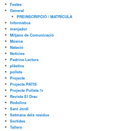
Festes
General
PREINSCRIPCIÓ / MATRÍCULA
Informàtica
menjador
Mitjans de Comunicació
Música
Natació
Notícies
Padrins Lectors
plàstica
pollets
Projecte
Projecte PATIS
Projecte Pollets 1r
Revista El Drac
Rodolins
Sant Jordi
Setmana dels residus
Sortides
Tallers