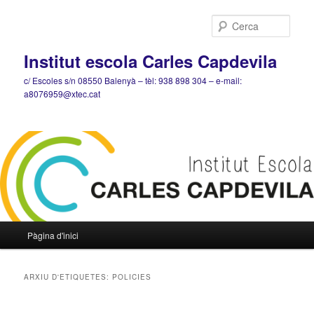
Cerca
Institut escola Carles Capdevila
c/ Escoles s/n 08550 Balenyà – tèl: 938 898 304 – e-mail:
a8076959@xtec.cat
Menú
Pàgina d'inici
Aneu
Aneu
principal
al
al
ARXIU D'ETIQUETES:
POLICIES
contingut
contingut