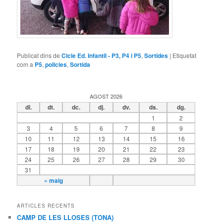
Publicat dins de
Cicle Ed. Infantil - P3, P4 i P5
,
Sortides
|
Etiquetat
com a
P5
,
policies
,
Sortida
AGOST 2026
dl.
dt.
dc.
dj.
dv.
ds.
dg.
1
2
3
4
5
6
7
8
9
10
11
12
13
14
15
16
17
18
19
20
21
22
23
24
25
26
27
28
29
30
31
« maig
ARTICLES RECENTS
CAMP DE LES LLOSES (TONA)