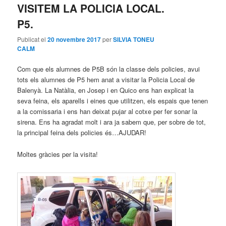
VISITEM LA POLICIA LOCAL.
principal
secundari
P5.
Publicat el
20 novembre 2017
per
SILVIA TONEU
CALM
Com que els alumnes de P5B són la classe dels policies, avui
tots els alumnes de P5 hem anat a visitar la Policia Local de
Balenyà. La Natàlia, en Josep i en Quico ens han explicat la
seva feina, els aparells i eines que utilitzen, els espais que tenen
a la comissaria i ens han deixat pujar al cotxe per fer sonar la
sirena. Ens ha agradat molt i ara ja sabem que, per sobre de tot,
la principal feina dels policies és…AJUDAR!
Moltes gràcies per la visita!