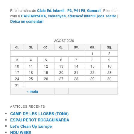
Publicat dins de
Cicle Ed. Infantil - P3, P4 i P5
,
General
|
Etiquetat
com a
CASTANYADA
,
castanyes
,
educació infantil
,
jocs
,
teatre
|
Deixa un comentari
AGOST 2026
dl.
dt.
dc.
dj.
dv.
ds.
dg.
1
2
3
4
5
6
7
8
9
10
11
12
13
14
15
16
17
18
19
20
21
22
23
24
25
26
27
28
29
30
31
« maig
ARTICLES RECENTS
CAMP DE LES LLOSES (TONA)
ESPAI PEROT ROCAGUINARDA
Let’s Clean Up Europe
NOU WEB!!