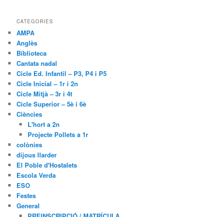
CATEGORIES
AMPA
Anglès
Biblioteca
Cantata nadal
Cicle Ed. Infantil – P3, P4 i P5
Cicle Inicial – 1r i 2n
Cicle Mitjà – 3r i 4t
Cicle Superior – 5è i 6è
Ciències
L'hort a 2n
Projecte Pollets a 1r
colònies
dijous llarder
El Poble d'Hostalets
Escola Verda
ESO
Festes
General
PREINSCRIPCIÓ / MATRÍCULA