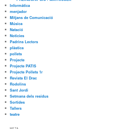
Informàtica
menjador
Mitjans de Comunicació
Música
Natació
Notícies
Padrins Lectors
plàstica
pollets
Projecte
Projecte PATIS
Projecte Pollets 1r
Revista El Drac
Rodolins
Sant Jordi
Setmana dels residus
Sortides
Tallers
teatre
META