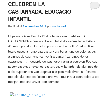
CELEBREM LA
principal
secundari
CASTANYADA. EDUCACIÓ
INFANTIL
Publicat el
2 novembre 2016
per
sonia_sr5
El passat divendres dia 28 d’octubre varem celebrar LA
CASTANYADA a l’escola. Durant tot el dia varem fer activitats
diferents per viure la festa i passar-nos-ho molt bé. Al matí un
teatre especial, amb una castanyera bona i una de dolenta; els
alumnes de quart ens van venir a cantar “La rumba de les
castanyes”;… i després del pati varem anar a veure en Pep que
ja començava a torrar les castanyes. A la tarda, els alumnes de
cicle superior ens van preparar uns jocs molt divertits i finalment,
tots els alumnes de l’escola ens vam reunir a la pista coberta per
menjar unes castanyes boníssimes!