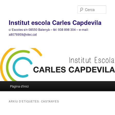
Cerca
Institut escola Carles Capdevila
c/ Escoles s/n 08550 Balenyà – tèl: 938 898 304 – e-mail:
a8076959@xtec.cat
Menú
Pàgina d'inici
Aneu
Aneu
principal
al
al
ARXIU D'ETIQUETES:
CASTANYES
contingut
contingut