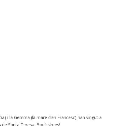
’Alícia) i la Gemma (la mare d’en Francesc) han vingut a
s de Santa Teresa. Boníssimes!