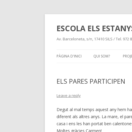
ESCOLA ELS ESTANYS
Av. Barceloneta, s/n, 17410 SILS / Tel. 972
PÀGINA D'INICI
QUI SOM?
PROJ
ELS PARES PARTICIPEN
Leave a reply
Degut al mal temps aquest any hem hag
diferent als altres anys. La mare, el pare
casa i ens les han portat ben calen
Moltes gràcies Carmen!