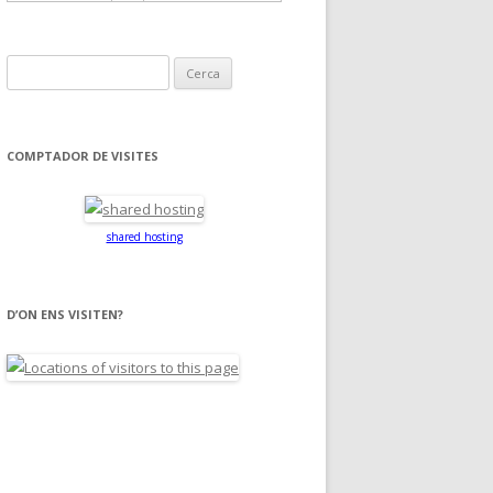
C
e
r
c
COMPTADOR DE VISITES
a
:
shared hosting
D’ON ENS VISITEN?