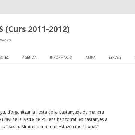
 (Curs 2011-2012)
 854278
Skip
to
ECTES
AGENDA
INFORMACIÓ
AMPA
SERVEIS
content
ut d’organitzar la Festa de la Castanyada de manera
 i l’avi de la Ivette de P5, ens han torrat les castanyes a
tones a escola. Mmmmmmmmm! Estaven molt bones!