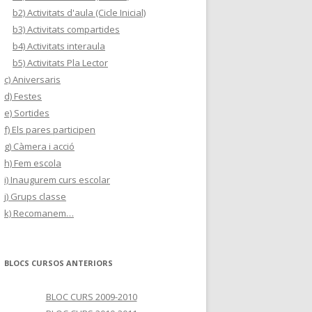
b2) Activitats d'aula (Cicle Inicial)
b3) Activitats compartides
b4) Activitats interaula
b5) Activitats Pla Lector
c) Aniversaris
d) Festes
e) Sortides
f) Els pares participen
g) Càmera i acció
h) Fem escola
i) Inaugurem curs escolar
j) Grups classe
k) Recomanem…
BLOCS CURSOS ANTERIORS
BLOC CURS 2009-2010