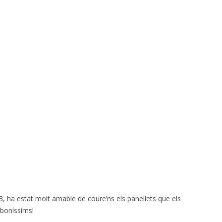
P3, ha estat molt amable de coure’ns els panellets que els
 boníssims!