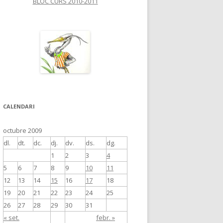
BLOC CURS 2010-2011
CALENDARI
octubre 2009
dl.
dt.
dc.
dj.
dv.
ds.
dg.
1
2
3
4
5
6
7
8
9
10
11
12
13
14
15
16
17
18
19
20
21
22
23
24
25
26
27
28
29
30
31
« set.
febr. »