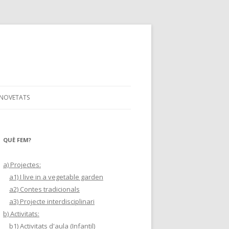
NOVETATS
QUÈ FEM?
a) Projectes:
a1) I live in a vegetable garden
a2) Contes tradicionals
a3) Projecte interdisciplinari
b) Activitats:
b1) Activitats d'aula (Infantil)