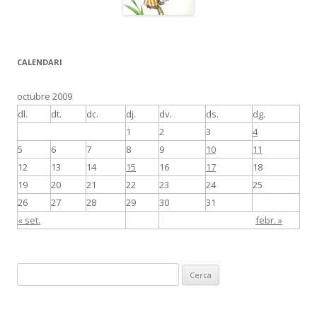
CALENDARI
octubre 2009
dl.
dt.
dc.
dj.
dv.
ds.
dg.
1
2
3
4
5
6
7
8
9
10
11
12
13
14
15
16
17
18
19
20
21
22
23
24
25
26
27
28
29
30
31
« set.
febr. »
C
e
r