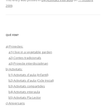
This entry was posted in
b4) Activitats interaula
on
11 octubre
2009
.
QUÈ FEM?
a) Projectes:
a1) I live in a vegetable garden
a2) Contes tradicionals
a3) Projecte interdisciplinari
b) Activitats:
b1) Activitats d'aula (Infantil)
b2) Activitats d'aula (Cicle Inicial)
b3) Activitats compartides
b4) Activitats interaula
b5) Activitats Pla Lector
c) Aniversaris