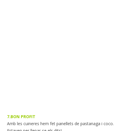
7.BON PROFIT
Amb les cuineres hem fet panellets de pastanaga i coco.
Estaven per llepar-se els dits!