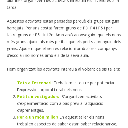
alumnes organitzem les activitats interaula els divendres a la
tarda.
Aquestes activitats estan pensades perquè els grups estiguin
barrejats. Per uns costat farem grups de P3, P4 i P5 i per
l’altre grups de P5, 1r i 2n. Amb això aconseguim que els nens
més grans ajudin als més petits i que els petits aprenguin dels
grans. Ajudem que el nen es relacioni amb altres companys
d’escola i no només amb els de la seva aula.
Hem organitzat les activitats interaula al voltant de sis tallers:
Tots a l’escenari!
Treballem el teatre per potenciar
l’expressió corporal i oral dels nens.
Petits investigadors
.
S’organitzen activitats
d’experimentació com a pas previ a l’adquisició
d’aprenentges.
Per a un món millor!
En aquest taller els nens
treballen aspectes de saber estar, saber relacionar-se,