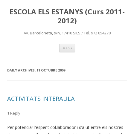
ESCOLA ELS ESTANYS (Curs 2011-
2012)
Av. Barceloneta, s/n, 17410 SILS / Tel. 972 854278
Skip
Menu
to
content
DAILY ARCHIVES:
11 OCTUBRE 2009
ACTIVITATS INTERAULA
1 Reply
Per potenciar l’esperit col.laborador i d’ajut entre els nostres