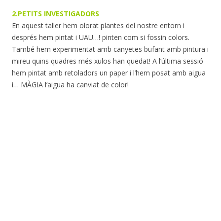
2.PETITS INVESTIGADORS
En aquest taller hem olorat plantes del nostre entorn i
després hem pintat i UAU…! pinten com si fossin colors.
També hem experimentat amb canyetes bufant amb pintura i
mireu quins quadres més xulos han quedat! A l’última sessió
hem pintat amb retoladors un paper i l’hem posat amb aigua
i… MÀGIA l’aigua ha canviat de color!