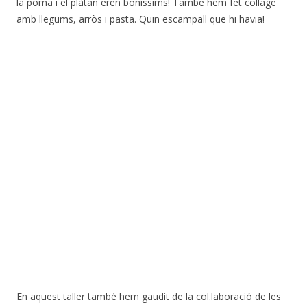
la poma i el plàtan eren boníssims! També hem fet collage
amb llegums, arròs i pasta. Quin escampall que hi havia!
En aquest taller també hem gaudit de la col.laboració de les