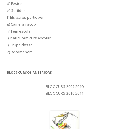
d) Festes
e) Sortides
f) Els pares participen
g) Càmera i acció
h) Fem escola
i) Inaugurem curs escolar
j) Grups classe
k) Recomanem…
BLOCS CURSOS ANTERIORS
BLOC CURS 2009-2010
BLOC CURS 2010-2011