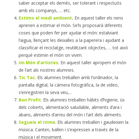
saber acceptar els demés, ser tolerant i respectuós
amb els companys, … etc.
Estimo el medi ambient
.
En aquest taller els nens
aprenen a estimar el món. Se’ls proposarà diferents
coses que poden fer per ajudar el món: estalviant
l’aigua, llençant les deixalles a la paperera i ajudant a
classificar el reciclatge, reutilitzant objectes, … tot això
perquè estimin el món on vivim.
Un Món d’artistes
. En aquest taller apropem el món
de l’art als nostres alumnes.
Tic Tac
. Els alumnes treballen amb l’ordinador, la
pantalla digital, la càmera fotogràfica, la de video,
s’enregistren la seva veu,…
Bon Profit
. Els alumnes treballen hàbits d’higiene, ús
dels coberts, alimentació saludable, aliments d’ara i
abans, aliments d’arreu del món i l’art dels aliments.
Segueix el ritme
. Els alumnes treballen i gaudeixen la
música. Canten, ballen i s’expressen a través de la
música i el moviment.