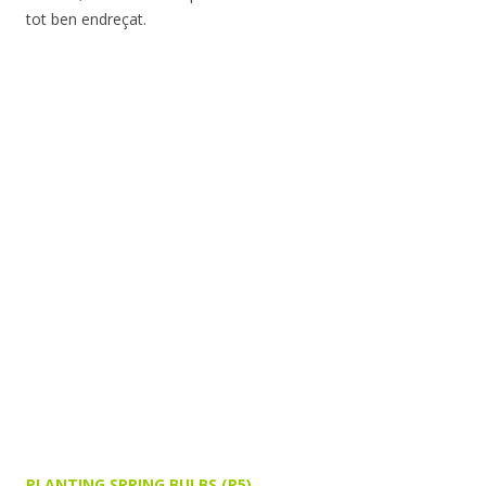
tot ben endreçat.
PLANTING SPRING BULBS (P5)