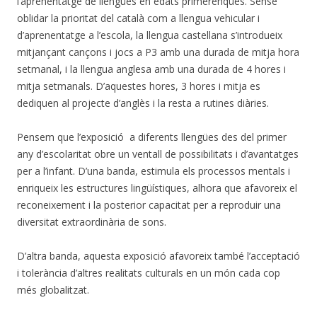
l’aprenentatge de llengües en edats primerenques. Sense
oblidar la prioritat del català com a llengua vehicular i
d’aprenentatge a l’escola, la llengua castellana s’introdueix
mitjançant cançons i jocs a P3 amb una durada de mitja hora
setmanal, i la llengua anglesa amb una durada de 4 hores i
mitja setmanals. D’aquestes hores, 3 hores i mitja es
dediquen al projecte d’anglès i la resta a rutines diàries.
Pensem que l’exposició a diferents llengües des del primer
any d’escolaritat obre un ventall de possibilitats i d’avantatges
per a l’infant. D’una banda, estimula els processos mentals i
enriqueix les estructures lingüístiques, alhora que afavoreix el
reconeixement i la posterior capacitat per a reproduir una
diversitat extraordinària de sons.
D’altra banda, aquesta exposició afavoreix també l’acceptació
i tolerància d’altres realitats culturals en un món cada cop
més globalitzat.