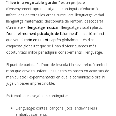
“
I live in a vegetable garden
” és un projecte
d’ensenyament-aprenentatge de continguts d’educació
infantil des de totes les àrees curriculars: llenguatge verbal,
llenguatge matemàtic, descoberta de l’entorn, descoberta
d’un mateix,
llenguatge musical
i llenguatge visual i plàstic.
Donat el moment psicològic de l’alumne d’educació infantil,
que veu el món en un tot i
aprèn globalment, és dins
d’aquesta globalitat que se li han d’oferir quantes més
oportunitats millor per adquirir coneixements i llenguatge.
El punt de partida és l’hort de l’escola i la seva relació amb el
món que envolta l’infant. Les unitats es basen en activitats de
manipulació i experimentació en què la comunicació oral hi
juga un paper imprescindible.
Es treballen els següents continguts:·
Llenguatge: contes, cançons, jocs, endevinalles i
embarbussaments.