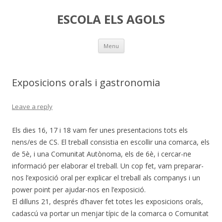
ESCOLA ELS AGOLS
Skip
Menu
to
content
Exposicions orals i gastronomia
Leave a reply
Els dies 16, 17 i 18 vam fer unes presentacions tots els
nens/es de CS. El treball consistia en escollir una comarca, els
de 5è, i una Comunitat Autònoma, els de 6è, i cercar-ne
informació per elaborar el treball. Un cop fet, vam preparar-
nos l’exposició oral per explicar el treball als companys i un
power point per ajudar-nos en l’exposició.
El dilluns 21, després d’haver fet totes les exposicions orals,
cadascú va portar un menjar típic de la comarca o Comunitat