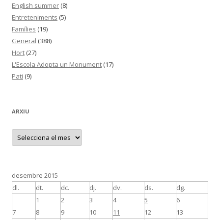
English summer
(8)
Entreteniments
(5)
Famílies
(19)
General
(388)
Hort
(27)
L'Escola Adopta un Monument
(17)
Pati
(9)
ARXIU
A
r
x
i
u
desembre 2015
dl.
dt.
dc.
dj.
dv.
ds.
dg.
1
2
3
4
5
6
7
8
9
10
11
12
13