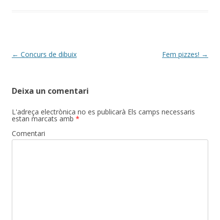
Post
←
Concurs de dibuix
Fem pizzes!
→
navigation
Deixa un comentari
L'adreça electrònica no es publicarà
Els camps necessaris
estan marcats amb
*
Comentari