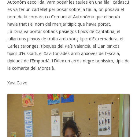
Autonòm escollida. Vam posar les taules en una fila i cadascú
es va fer un cartellet per posar sobre la taula, on posava el
nom de la comarca o Comunitat Autonòma que el nen/a
havia triat i el nom del menjar tíipic que havia portat.
La Dina va portar sobaos pasiegos típics de Cantàbria, el
Julian uns pinxos de truita amb xoriç típic d’Extremadura, el
Carles taronges, típiques del País Valencià, el Dan pinxos
típics d’Euskadi, el Xavi torrades amb anxoves de l’Escala,
típiques de l’Empordà, i l’Àlex un arròs negre boníssim, típic de
la comarca del Montsià.
Xavi Calvo