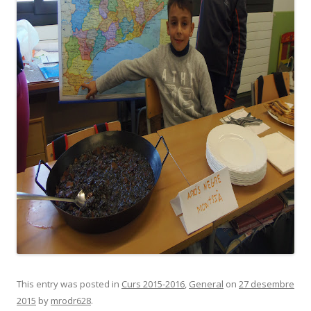
This entry was posted in
Curs 2015-2016
,
General
on
27 desembre
2015
by
mrodr628
.