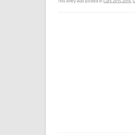
This entry was posted in
Curs 2015-2016
,
G