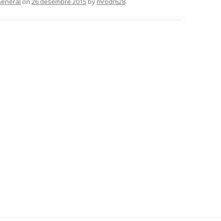
eneral
on
26 desembre 2015
by
mrodr628
.