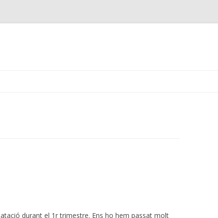
Skip
to
content
natació durant el 1r trimestre. Ens ho hem passat molt