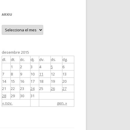
ARXIU
A
r
x
i
u
desembre 2015
dl.
dt.
dc.
dj.
dv.
ds.
dg.
1
2
3
4
5
6
7
8
9
10
11
12
13
14
15
16
17
18
19
20
21
22
23
24
25
26
27
28
29
30
31
« nov.
gen. »