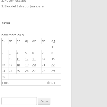
2. Pugem escales
3. Bloc del Salvador Juanpere
ARXIU
novembre 2009
dl.
dt.
dc.
dj.
dv.
ds.
dg.
1
2
3
4
5
6
7
8
9
10
11
12
13
14
15
16
17
18
19
20
21
22
23
24
25
26
27
28
29
30
« oct.
des. »
C
e