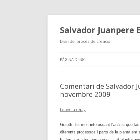
Salvador Juanpere E
Diari del procés de creació
PÀGINA D'INICI
Comentari de Salvador J
novembre 2009
Leave a reply
Goretti: És molt interessant l’anàlisi que fas
diferents processos i parts de la planta em 
ha força artistes que han utilitzat plantes 