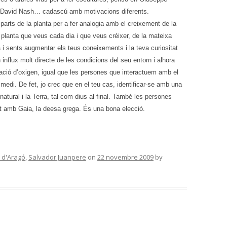
David Nash… cadascú amb motivacions diferents.
 parts de la planta per a fer analogia amb el creixement de la
 planta que veus cada dia i que veus créixer, de la mateixa
 i sents augmentar els teus coneixements i la teva curiositat
influx molt directe de les condicions del seu entorn i alhora
ació d’oxigen, igual que les persones que interactuem amb el
 medi. De fet, jo crec que en el teu cas, identificar-se amb una
natural i la Terra, tal com dius al final. També les persones
at amb Gaia, la deesa grega. És una bona elecció.
l d'Aragó
,
Salvador Juanpere
on
22 novembre 2009
by