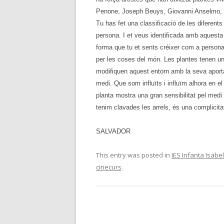
Penone, Joseph Beuys, Giovanni Anselmo, 
Tu has fet una classificació de les diferents
persona. I et veus identificada amb aquesta
forma que tu et sents créixer com a persona
per les coses del món. Les plantes tenen un 
modifiquen aquest entorn amb la seva aport
medi. Que som influïts i influïm alhora en el
planta mostra una gran sensibilitat pel medi 
tenim clavades les arrels, és una complicit
SALVADOR
This entry was posted in
IES Infanta Isabe
cinecurs
.