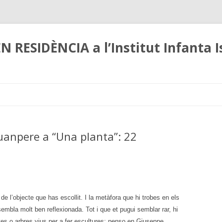
N RESIDÈNCIA a l’Institut Infanta I
Skip
to
content
uanpere a “Una planta”: 22
 de l’objecte que has escollit. I la metàfora que hi trobes en els
sembla molt ben reflexionada. Tot i que et pugui semblar rar, hi
vives o arbres vius per a fer escultures; penso en Giuseppe