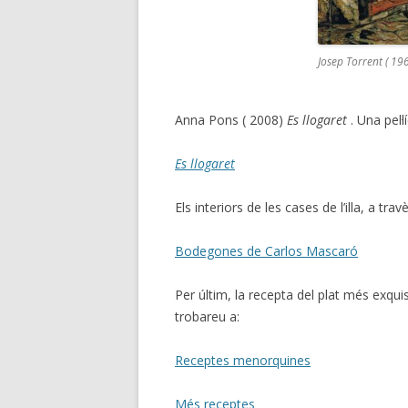
Josep Torrent ( 19
Anna Pons ( 2008)
Es llogaret
. Una pel·
Es llogaret
Els interiors de les cases de l’illa, a tr
Bodegones de Carlos Mascaró
Per últim, la recepta del plat més exquisit
trobareu a:
Receptes menorquines
Més receptes