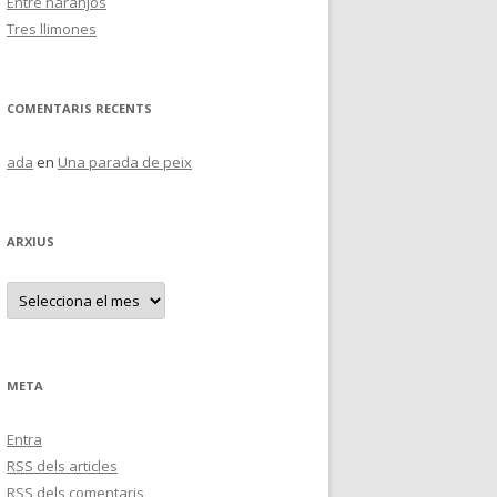
Entre naranjos
Tres llimones
COMENTARIS RECENTS
ada
en
Una parada de peix
ARXIUS
A
r
x
i
u
s
META
Entra
RSS
dels articles
RSS
dels comentaris