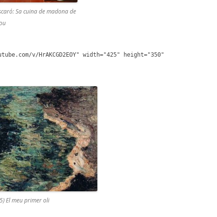
scaró: Sa cuina de madona de
nou
utube.com/v/HrAKCGD2EOY" width="425" height="350"
5) El meu primer oli