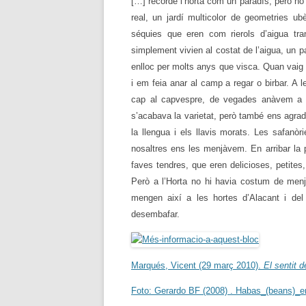
[…] recorde l’horta com un paradís, però no
real, un jardí multicolor de geometries u
séquies que eren com rierols d’aigua tra
simplement vivien al costat de l’aigua, un p
enlloc per molts anys que visca. Quan vaig f
i em feia anar al camp a regar o birbar. A 
cap al capvespre, de vegades anàvem a fur
s’acabava la varietat, però també ens agra
la llengua i els llavis morats. Les safanòr
nosaltres ens les menjàvem. En arribar la
faves tendres, que eren delicioses, petites, 
Però a l’Horta no hi havia costum de menja
mengen així a les hortes d’Alacant i d
desembafar.
Marqués, Vicent (29 març 2010).
El sentit d
Foto: Gerardo BF (2008) . Habas_(beans)_e