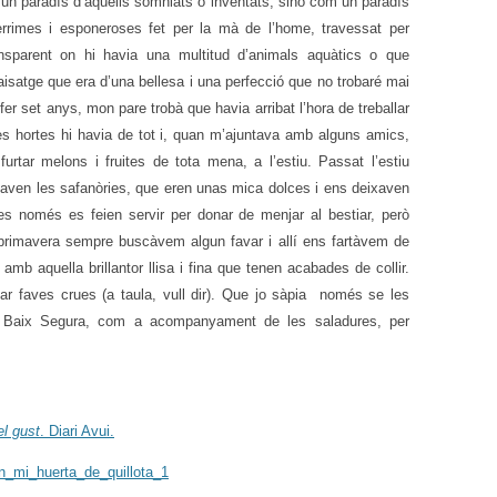
 un paradís d’aquells somniats o inventats, sinó com un paradís
bèrrimes i esponeroses fet per la mà de l’home, travessat per
nsparent on hi havia una multitud d’animals aquàtics o que
aisatge que era d’una bellesa i una perfecció que no trobaré mai
er set anys, mon pare trobà que havia arribat l’hora de treballar
les hortes hi havia de tot i, quan m’ajuntava amb alguns amics,
tar melons i fruites de tota mena, a l’estiu. Passat l’estiu
daven les safanòries, que eren unas mica dolces i ens deixaven
ies només es feien servir per donar de menjar al bestiar, però
 primavera sempre buscàvem algun favar i allí ens fartàvem de
amb aquella brillantor llisa i fina que tenen acabades de collir.
r faves crues (a taula, vull dir). Que jo sàpia
només se les
el Baix Segura, com a acompanyament de les saladures, per
el gust
. Diari Avui.
n_mi_huerta_de_quillota_1