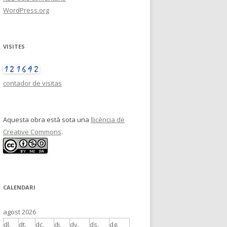
WordPress.org
VISITES
contador de visitas
Aquesta obra està sota una
llicència de
Creative Commons
.
CALENDARI
agost 2026
dl.
dt.
dc.
dj.
dv.
ds.
dg.