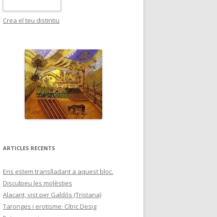
Crea el teu distintiu
ARTICLES RECENTS
Ens estem translladant a aquest bloc.
Disculpeu les molèsties
Alacant, vist per Galdós (Tristana)
Taronges i erotisme: Cítric Desig