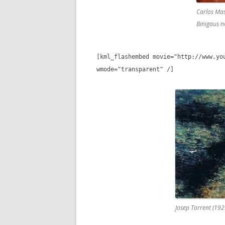
Carlos Ma
Binigaus 
[kml_flashembed movie="http://www.yo
wmode="transparent" /]
Josep Torrent (192