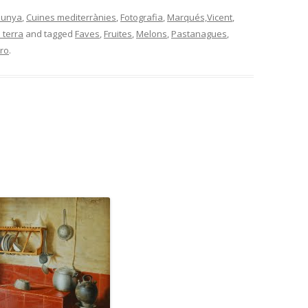
lunya
,
Cuines mediterrànies
,
Fotografia
,
Marqués,Vicent
,
 terra
and tagged
Faves
,
Fruites
,
Melons
,
Pastanagues
,
tro
.