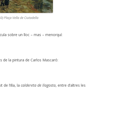
60) Plaça Vella de Ciutadella
lícula sobre un lloc – mas – menorquí:
avès de la pintura de Carlos Mascaró:
 de l’illa, la
caldereta de llagosta
, entre d’altres les