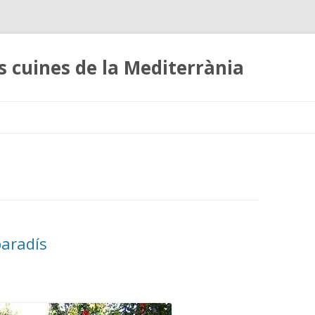
es cuines de la Mediterrània
Skip
to
content
paradís