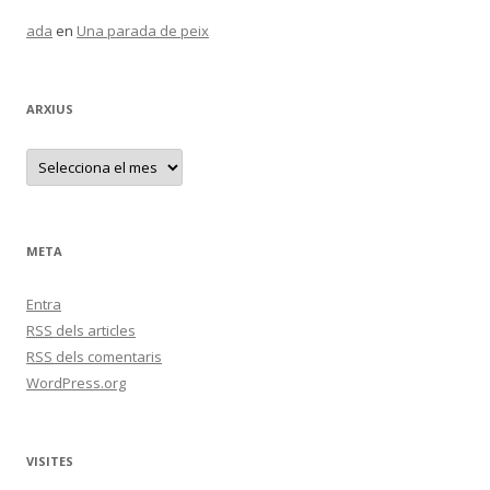
ada
en
Una parada de peix
ARXIUS
A
r
x
i
u
s
META
Entra
RSS
dels articles
RSS
dels comentaris
WordPress.org
VISITES