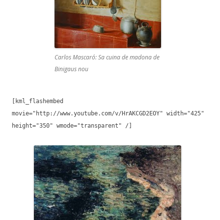
Carlos Mascaró: Sa cuina de madona de
Binigaus nou
[kml_flashembed
movie="http://www.youtube.com/v/HrAKCGD2EOY" width="425"
height="350" wmode="transparent" /]