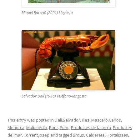
Miquel Barceló (2001) Llagosta
Salvador Dalí (1936) Teléfono-langosta
This entry was posted in
Dalí,Salvador
,
Illes
,
Mascaró,Carlos
,
Menorca
,
Multimèdia
,
Pons,Ponç
,
Productes de la terra
,
Productes
del mar
,
Torrent,Josep
and tagged
Brous
,
Caldereta
,
Hortalisses
,