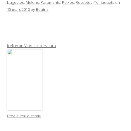
Llagostes
,
Melons
,
Paraments
,
Peixos
,
Receptes
,
Tomàquets
on
15 març 2010
by
Beatriz
.
Iceliterari Viure la Literatura
Crea el teu distintiu