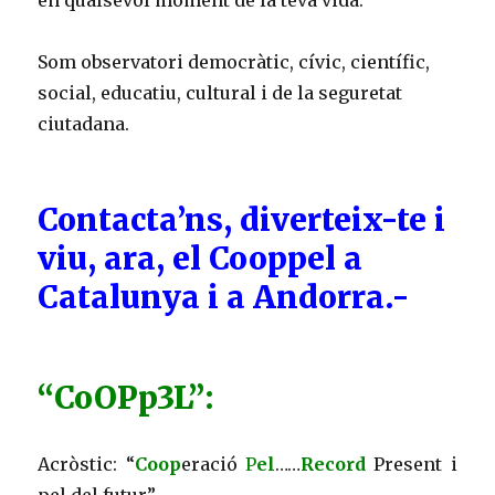
en qualsevol moment de la teva vida.
Som observatori democràtic, cívic, científic,
social, educatiu, cultural i de la seguretat
ciutadana.
Contacta’ns, diverteix-te i
viu, ara, el Cooppel a
Catalunya i a Andorra.-
“CoOPp3L”:
Acròstic: “
Coop
eració
P
el
……
Record
Present i