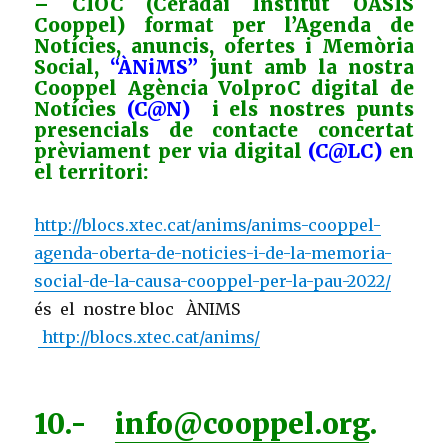
– CIOC (Ceradai Institut OASIS
Cooppel) format per l’Agenda de
Notícies, anuncis, ofertes i Memòria
Social,
“ÀNiMS”
junt amb la nostra
Cooppel Agència VolproC digital de
Notícies
(C@N)
i els nostres punts
presencials de contacte concertat
prèviament per via digital
(C@LC)
en
el territori:
http://blocs.xtec.cat/anims/anims-cooppel-
agenda-oberta-de-noticies-i-de-la-memoria-
social-de-la-causa-cooppel-per-la-pau-2022/
és el nostre bloc ÀNIMS
http://blocs.xtec.cat/anims/
10.-
info@cooppel.org
.