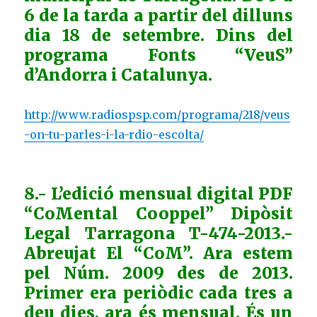
6 de la tarda a partir del dilluns
dia 18 de setembre. Dins del
programa Fonts “VeuS”
d’Andorra i Catalunya.
http://www.radiospsp.com/programa/218/veus
-on-tu-parles-i-la-rdio-escolta/
8.- L’edició mensual digital PDF
“CoMental Cooppel” Dipòsit
Legal Tarragona T-474-2013.-
Abreujat El “CoM”. Ara estem
pel Núm. 2009 des de 2013.
Primer era periòdic cada tres a
deu dies, ara és mensual. És un