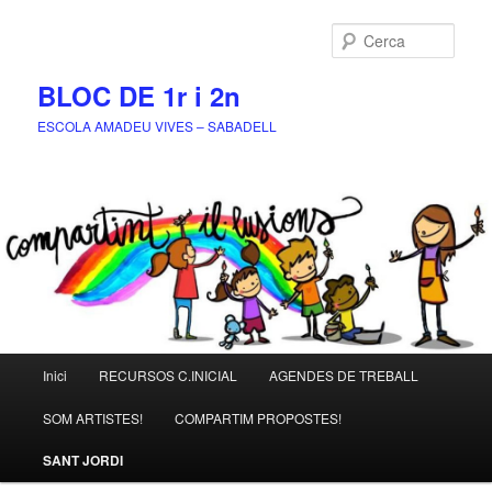
Cerca
BLOC DE 1r i 2n
ESCOLA AMADEU VIVES – SABADELL
Menú
Inici
RECURSOS C.INICIAL
AGENDES DE TREBALL
Aneu
principal
SOM ARTISTES!
COMPARTIM PROPOSTES!
al
SANT JORDI
contingut