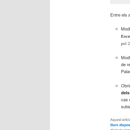
Entre els 
Modi
Esc
pel 
Modi
de r
Pala
Obrir
dels
cas 
subs
Aquest artic
lliure dispos
d'interès l'