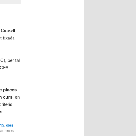
l
Consell
t fixada
), per tal
l CFA
de places
n curs
, en
riteris
s.
015
,
dies
s adreces