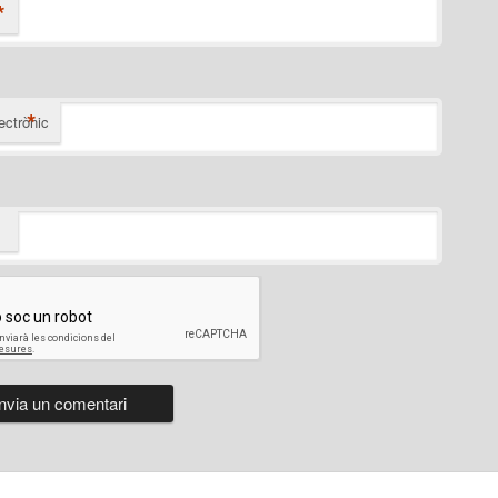
*
*
ectrònic