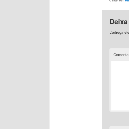
en
Deixa
L'adreça el
Comentar