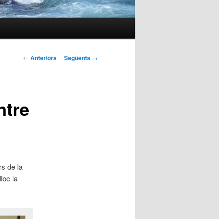
Navegació
←
Anteriors
Següents
→
pels
articles
ntre
rs de la
loc la