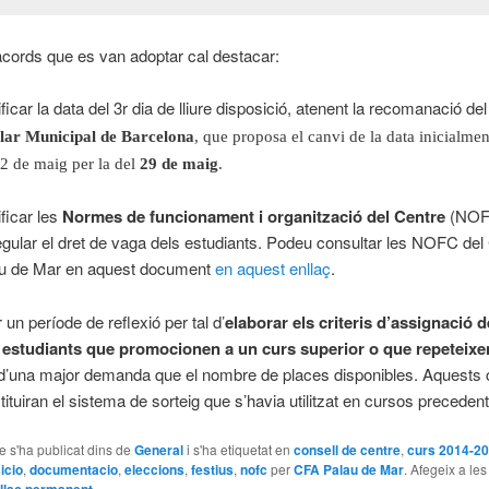
acords que es van adoptar cal destacar:
ficar la data del 3r dia de lliure disposició, atenent la recomanació de
olar
Municipal
de Barcelona
, que proposa el canvi de la data inicialmen
22 de maig per la del
29 de maig
.
ficar les
Normes de funcionament i organització del Centre
(NOFC
egular el dret de vaga dels estudiants. Podeu consultar les NOFC de
u de Mar en aquest document
en aquest enllaç
.
 un període de reflexió per tal d’
elaborar els criteris d’assignació 
 estudiants que promocionen a un curs superior o que repeteixe
d’una major demanda que el nombre de places disponibles. Aquests c
tituiran el sistema de sorteig que s’havia utilitzat en cursos precedent
le s'ha publicat dins de
General
i s'ha etiquetat en
consell de centre
,
curs 2014-2
icio
,
documentacio
,
eleccions
,
festius
,
nofc
per
CFA Palau de Mar
. Afegeix a le
.