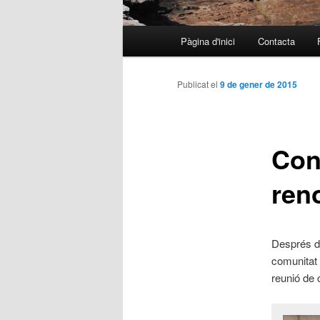
Menú
Pàgina d'inici
Contacta
Aneu
principal
al
Publicat el
9 de gener de 2015
contingut
Con
principal
ren
Després de
comunitat 
reunió de 