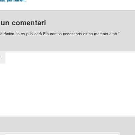
llaç permanent
 un comentari
ectrònica no es publicarà
Els camps necessaris estan marcats amb
*
i