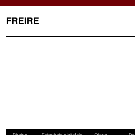
FREIRE
Pàgina
Estratègia digital de
Oferta
Do
Vés