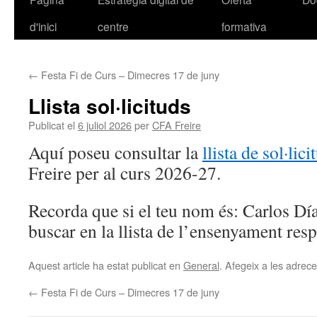
d'inici
centre
formativa
al
contingut
←
Festa Fi de Curs – Dimecres 17 de juny
Llista sol·licituds
Publicat el
6 juliol 2026
per
CFA Freire
Aquí poseu consultar la
llista de sol·lici
Freire per al curs 2026-27.
Recorda que si el teu nom és: Carlos Dí
buscar en la llista de l’ensenyament re
Aquest article ha estat publicat en
General
. Afegeix a les adreces
←
Festa Fi de Curs – Dimecres 17 de juny