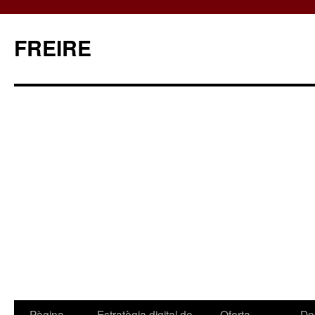
FREIRE
Pàgina
Estratègia digital de
Oferta
Do
Vés