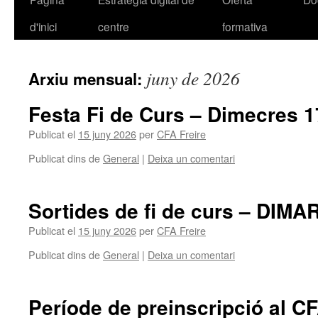
d'inici
centre
formativa
al
contingut
juny de 2026
Arxiu mensual:
Festa Fi de Curs – Dimecres 1
Publicat el
15 juny 2026
per
CFA Freire
Publicat dins de
General
|
Deixa un comentari
Sortides de fi de curs – DIM
Publicat el
15 juny 2026
per
CFA Freire
Publicat dins de
General
|
Deixa un comentari
Període de preinscripció al CF