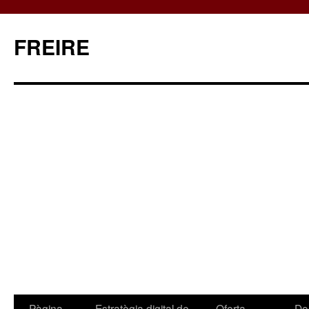
FREIRE
Pàgina
Estratègia digital de
Oferta
Do
Vés