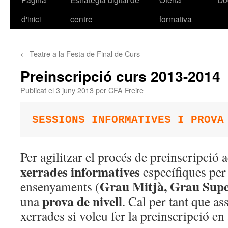
d'inici
centre
formativa
al
contingut
←
Teatre a la Festa de Final de Curs
Preinscripció curs 2013-2014
Publicat el
3 juny 2013
per
CFA Freire
SESSIONS INFORMATIVES I PROVA
Per agilitzar el procés de preinscripció 
xerrades informatives
específiques per
Grau Mitjà, Grau Supe
ensenyaments (
prova de nivell
una
. Cal per tant que as
xerrades si voleu fer la preinscripció e