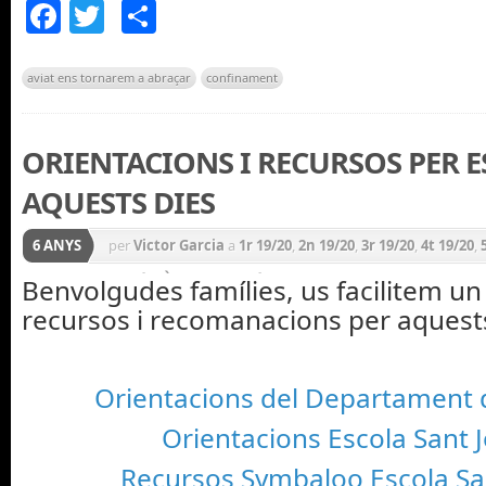
Facebook
Twitter
Comparteix
aviat ens tornarem a abraçar
confinament
ORIENTACIONS I RECURSOS PER E
AQUESTS DIES
6 ANYS
per
Victor Garcia
a
1r 19/20
,
2n 19/20
,
3r 19/20
,
4t 19/20
,
Anglès
,
Àrees
,
Castellà
,
CICLE INICIAL 19/20
,
CICLE MITJ
Benvolgudes famílies, us facilitem un
recursos i recomanacions per aquests
19/20
,
CURS 19/20
,
Diversitat
,
Educació Física
,
General
,
Matemàtiques
,
Medi natural i social
,
Música
,
Notícies
Plàstica
,
PRIMÀRIA 19/20
,
Projectes
,
Psicomotricitat
,
R
Orientacions del Departament 
Orientacions Escola Sant 
Recursos Symbaloo Escola Sa