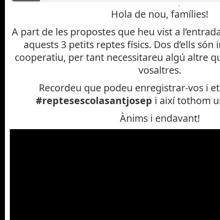
Alumnat
,
CICLE INICIAL 19/20
,
CICLE MITJÀ 19/20
,
CICLE
Hola de nou, famílies!
Educació Física
,
INFANTIL 19/20
,
P3 19/20
,
P4 19/20
,
P5 1
A part de les propostes que heu vist a l’entrad
aquests 3 petits reptes físics. Dos d’ells són 
cooperatiu, per tant necessitareu algú altre 
vosaltres.
Recordeu que podeu enregistrar-vos i et
#reptesescolasantjosep
i així tothom 
Ànims i endavant!