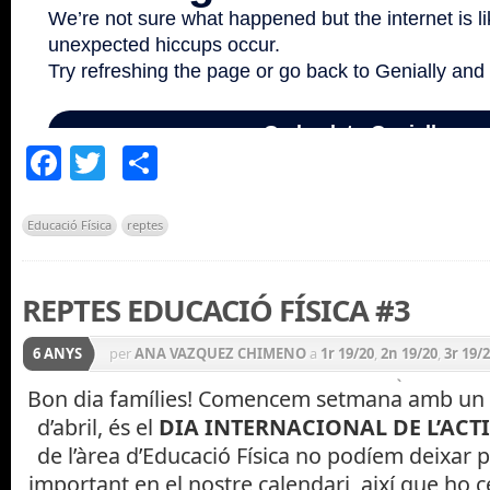
Facebook
Twitter
Comparteix
Educació Física
reptes
REPTES EDUCACIÓ FÍSICA #3
6 ANYS
per
ANA VAZQUEZ CHIMENO
a
1r 19/20
,
2n 19/20
,
3r 19/
Alumnat
,
CICLE INICIAL 19/20
,
CICLE MITJÀ 19/20
,
CICLE
Bon dia famílies! Comencem setmana amb un di
d’abril, és el
DIA INTERNACIONAL DE L’ACTI
Educació Física
,
INFANTIL 19/20
,
P3 19/20
,
P4 19/20
,
P5 1
de l’àrea d’Educació Física no podíem deixar 
important en el nostre calendari, així que ho