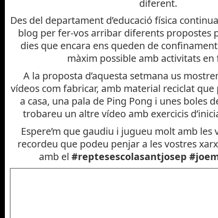
diferent.
Física
,
INFANTIL 19/20
,
P3 19/20
,
P4 19/20
,
P5 19/20
,
PRIM
Des del departament d’educació física continua
blog per fer-vos arribar diferents propostes 
dies que encara ens queden de confinament
màxim possible amb activitats en 
A la proposta d’aquesta setmana us mostre
vídeos com fabricar, amb material reciclat qu
a casa, una pala de Ping Pong i unes boles 
trobareu un altre vídeo amb exercicis d’inic
Espere’m que gaudiu i jugueu molt amb les v
recordeu que podeu penjar a les vostres xarxe
amb el
#reptesescolasantjosep #joe