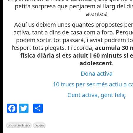
petita sorpresa que penjarem al llarg del di
atentes!
Aquí us deixem unes quantes propostes per
activa, tant a dins de casa com a fora. Perquè
podem sortir, tot passarà, i aviat podrem t
l’esport tots plegats. I recorda,
acumula 30 m
física diària si ets adult i 60 minuts si 
adolescent
.
Dona activa
10 trucs per ser més actiu a c
Gent activa, gent feliç
Facebook
Twitter
Comparteix
Educació Física
reptes