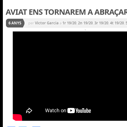
AVIAT ENS TORNAREM A ABRAÇAR
6 ANYS
per
Victor Garcia
a
1r 19/20
,
2n 19/20
,
3r 19/20
,
4t 19/20
,
CICLE INICIAL 19/20
,
CICLE MITJÀ 19/20
,
CICLE SUPERIOR
INFANTIL 19/20
,
Notícies
,
P3 19/20
,
P4 19/20
,
P5 19/20
,
P