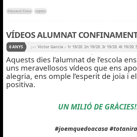
Educació Física
reptes
VÍDEOS ALUMNAT CONFINAMEN
6 ANYS
per
Victor Garcia
a
1r 19/20
,
2n 19/20
,
3r 19/20
,
4t 19/20
,
CICLE INICIAL 19/20
,
CICLE MITJÀ 19/20
,
CICLE SUPERIOR
Aquests dies l’alumnat de l’escola en
uns meravellosos vídeos que ens apo
INFANTIL 19/20
,
Notícies
,
P3 19/20
,
P4 19/20
,
P5 19/20
,
P
alegria, ens omple l’esperit de joia i e
positiva.
UN MILIÓ DE GRÀCIES!!
#joemquedoacasa #totanir