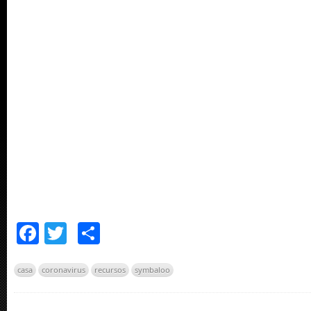
Facebook
Twitter
Comparteix
casa
coronavirus
recursos
symbaloo