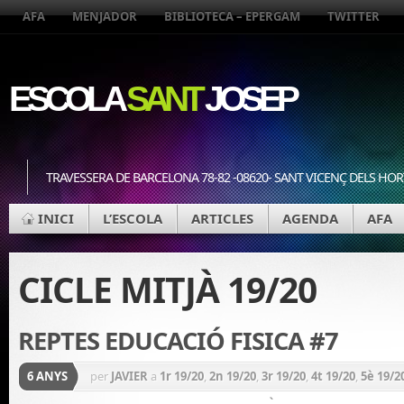
AFA
MENJADOR
BIBLIOTECA – EPERGAM
TWITTER
ESCOLA
SANT
JOSEP
TRAVESSERA DE BARCELONA 78-82 -08620- SANT VICENÇ DELS HOR
INICI
L’ESCOLA
ARTICLES
AGENDA
AFA
CICLE MITJÀ 19/20
REPTES EDUCACIÓ FISICA #7
6 ANYS
per
JAVIER
a
1r 19/20
,
2n 19/20
,
3r 19/20
,
4t 19/20
,
5è 19/2