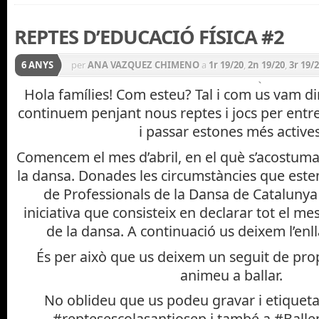
REPTES D’EDUCACIÓ FÍSICA #2
6 ANYS
per
ANA VAZQUEZ CHIMENO
a
1r 19/20
,
2n 19/20
,
3r 19/
Alumnat
,
CICLE INICIAL 19/20
,
CICLE MITJÀ 19/20
,
CICLE
Hola famílies! Com esteu? Tal i com us vam d
continuem penjant nous reptes i jocs per entre
Educació Física
,
INFANTIL 19/20
,
P3 19/20
,
P4 19/20
,
P5 1
i passar estones més actives
Comencem el mes d’abril, en el què s’acostuma 
la dansa. Donades les circumstàncies que estem 
de Professionals de la Dansa de Catalunya
iniciativa que consisteix en declarar tot el me
de la dansa. A continuació us deixem l’enl
És per això que us deixem un seguit de pr
animeu a ballar.
No oblideu que us podeu gravar i etiqueta
#reptesescolasantjosep i també a #Bal