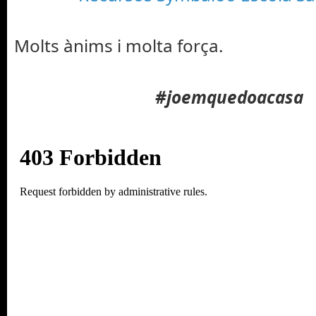
Molts ànims i molta força.
#joemquedoacasa