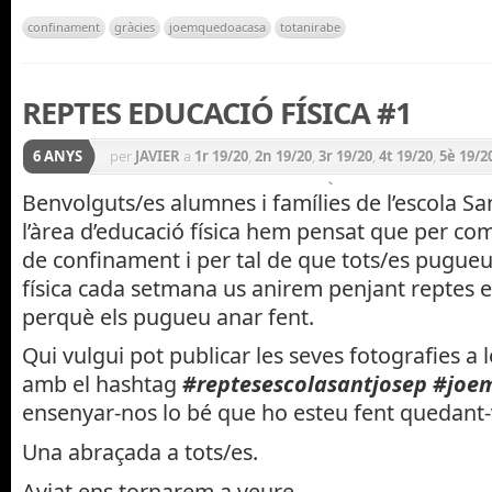
confinament
gràcies
joemquedoacasa
totanirabe
REPTES EDUCACIÓ FÍSICA #1
6 ANYS
per
JAVIER
a
1r 19/20
,
2n 19/20
,
3r 19/20
,
4t 19/20
,
5è 19/2
CICLE INICIAL 19/20
,
CICLE MITJÀ 19/20
,
CICLE SUPERIOR
Benvolguts/es alumnes i famílies de l’escola Sa
l’àrea d’educació física hem pensat que per co
Física
,
INFANTIL 19/20
,
P3 19/20
,
P4 19/20
,
P5 19/20
,
PRIM
de confinament i per tal de que tots/es pugueu r
física cada setmana us anirem penjant reptes 
perquè els pugueu anar fent.
Qui vulgui pot publicar les seves fotografies a l
amb el hashtag
#reptesescolasantjosep
#joe
ensenyar-nos lo bé que ho esteu fent quedant-
Una abraçada a tots/es.
Aviat ens tornarem a veure.