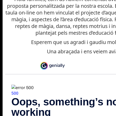
proposta personalitzada per la nostra escola. E
Física
,
INFANTIL 19/20
,
P3 19/20
,
P4 19/20
,
P5 19/20
,
PRIM
taula on-line on hem vinculat el projecte d’aques
màgia, i aspectes de l’àrea d’educació física.
reptes de màgia, dansa, reptes motrius i in
plantejat pels mestres d’educació f
Esperem que us agradi i gaudiu mol
Una abraçada i ens veiem avi