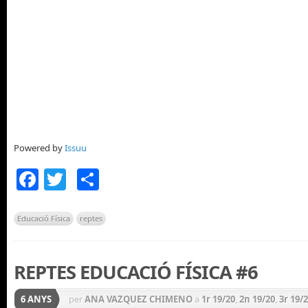
Powered by
Issuu
Facebook
Twitter
Comparteix
Educació Física
reptes
REPTES EDUCACIÓ FÍSICA #6
6 ANYS
per
ANA VAZQUEZ CHIMENO
a
1r 19/20
,
2n 19/20
,
3r 19/