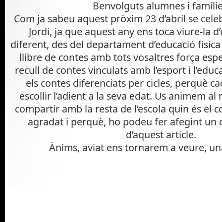
CICLE INICIAL 19/20
,
CICLE MITJÀ 19/20
,
CICLE SUPERIOR
Benvolguts alumnes i famílie
Com ja sabeu aquest pròxim 23 d’abril se cele
Física
,
PRIMÀRIA 19/20
Jordi, ja que aquest any ens toca viure-la 
diferent, des del departament d’educació físic
llibre de contes amb tots vosaltres força espec
recull de contes vinculats amb l’esport i l’educ
els contes diferenciats per cicles, perquè 
escollir l’adient a la seva edat. Us animem al r
compartir amb la resta de l’escola quin és el 
agradat i perquè, ho podeu fer afegint un 
d’aquest article.
Ànims, aviat ens tornarem a veure, un