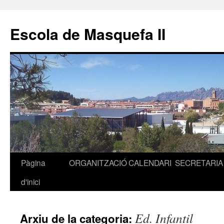
Escola de Masquefa II
Pàgina
ORGANITZACIÓ
CALENDARI
SECRETARIA
Vés
d'inici
al
contingut
Ed. Infantil
Arxiu de la categoria: