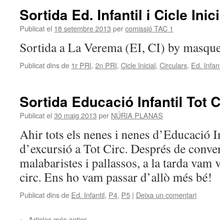
Sortida Ed. Infantil i Cicle Ini
Publicat el
18 setembre 2013
per
comissió TAC 1
Sortida a La Verema (EI, CI) by masqu
Publicat dins de
1r PRI
,
2n PRI
,
Cicle Inicial
,
Circulars
,
Ed. Infant
Sortida Educació Infantil Tot C
Publicat el
30 maig 2013
per
NÚRIA PLANAS
Ahir tots els nenes i nenes d’Educació I
d’excursió a Tot Circ. Després de conver
malabaristes i pallassos, a la tarda vam 
circ. Ens ho vam passar d’allò més bé!
Publicat dins de
Ed. Infantil
,
P4
,
P5
|
Deixa un comentari
←
Articles més antics