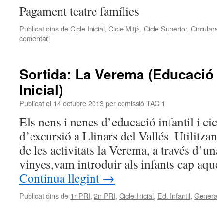
Pagament teatre famílies
Publicat dins de
Cicle Inicial
,
Cicle Mitjà
,
Cicle Superior
,
Circular
comentari
Sortida: La Verema (Educació I
Inicial)
Publicat el
14 octubre 2013
per
comissió TAC 1
Els nens i nenes d’educació infantil i ci
d’excursió a Llinars del Vallés. Utilitza
de les activitats la Verema, a través d’un
vinyes,vam introduir als infants cap aqu
Continua llegint
→
Publicat dins de
1r PRI
,
2n PRI
,
Cicle Inicial
,
Ed. Infantil
,
Genera