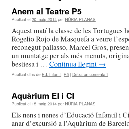
Anem al Teatre P5
Publicat el
20 maig 2014
per
NÚRIA PLANAS
Aquest matí la classe de les Tortugues h
Rogelio Rojo de Masquefa a veure l’esp
reconegut pallasso, Marcel Gros, present
un muntatge per als més menuts, original,
bestiesa i …
Continua llegint
→
Publicat dins de
Ed. Infantil
,
P5
|
Deixa un comentari
Aquàrium EI i CI
Publicat el
15 maig 2014
per
NÚRIA PLANAS
Els nens i nenes d’Educació Infantil i Ci
anar d’excursió a l’Aquàrium de Barcel