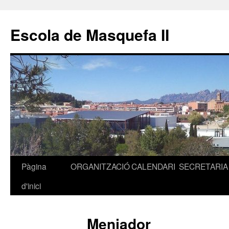
Escola de Masquefa II
Pàgina
ORGANITZACIÓ
CALENDARI
SECRETARIA
Vés
d'inici
al
contingut
Menjador