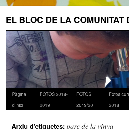
EL BLOC DE LA COMUNITAT 
Pàgina
FOTOS 2018-
FOTOS
Fotos cur
Vés
d'inici
2019
2019/20
2018
al
contingut
parc de la vinya
Arxiu d'etiquetes: