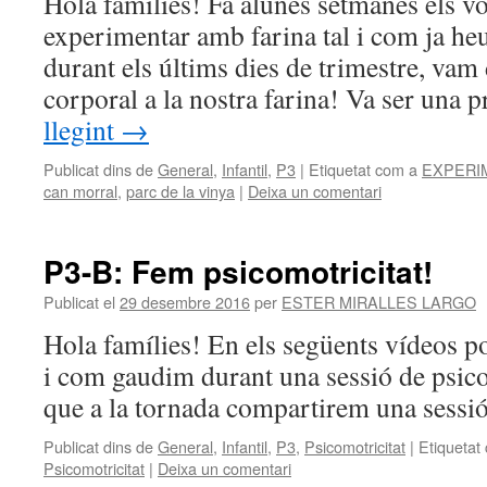
Hola famílies! Fa alunes setmanes els vo
experimentar amb farina tal i com ja heu 
durant els últims dies de trimestre, vam 
corporal a la nostra farina! Va ser una
llegint
→
Publicat dins de
General
,
Infantil
,
P3
|
Etiquetat com a
EXPERI
can morral
,
parc de la vinya
|
Deixa un comentari
P3-B: Fem psicomotricitat!
Publicat el
29 desembre 2016
per
ESTER MIRALLES LARGO
Hola famílies! En els següents vídeos p
i com gaudim durant una sessió de psico
que a la tornada compartirem una sessió
Publicat dins de
General
,
Infantil
,
P3
,
Psicomotricitat
|
Etiquetat
Psicomotricitat
|
Deixa un comentari