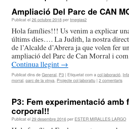
Ampliació Del Parc de CAN 
Publicat el
26 octubre 2018
per
tmegias2
Hola famílies!!! Us venim a explicar un
últims dies…. La Judith, la nostra directo
de l’Alcalde d’Abrera ja que volen fer u
ampliació del Parc de Can Morral i com
Continua llegint
→
Publicat dins de
General
,
P3
|
Etiquetat com a
col·laboració
,
Infa
morral
,
parc de la vinya
,
Projecte col·laboratiu
|
2 comentaris
P3: Fem experimentació amb fa
corporal!!
Publicat el
29 desembre 2016
per
ESTER MIRALLES LARGO