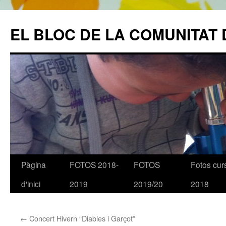
EL BLOC DE LA COMUNITAT 
Pàgina
FOTOS 2018-
FOTOS
Fotos cur
Vés
d'inici
2019
2019/20
2018
al
contingut
←
Concert Hivern “Diables i Garçot”