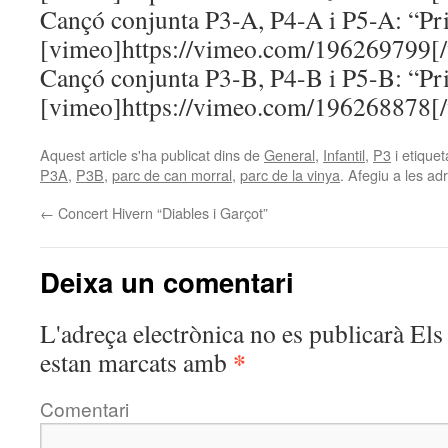
Cançó conjunta P3-A, P4-A i P5-A: “Pr
[vimeo]https://vimeo.com/196269799[
Cançó conjunta P3-B, P4-B i P5-B: “Pr
[vimeo]https://vimeo.com/196268878[
Aquest article s'ha publicat dins de
General
,
Infantil
,
P3
i etique
P3A
,
P3B
,
parc de can morral
,
parc de la vinya
. Afegiu a les adr
←
Concert Hivern “Diables i Garçot”
Deixa un comentari
L'adreça electrònica no es publicarà
Els 
*
estan marcats amb
Comentari