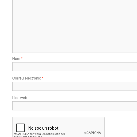
Nom
*
Correu electrònic
*
Lloc web