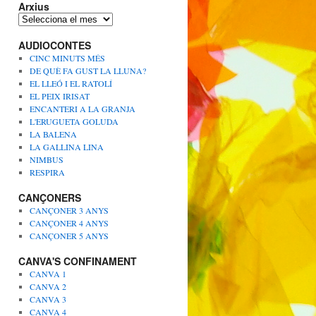
Arxius
A
r
AUDIOCONTES
x
i
CINC MINUTS MÉS
u
DE QUÈ FA GUST LA LLUNA?
s
EL LLEÓ I EL RATOLÍ
EL PEIX IRISAT
ENCANTERI A LA GRANJA
L'ERUGUETA GOLUDA
LA BALENA
LA GALLINA LINA
NIMBUS
RESPIRA
CANÇONERS
CANÇONER 3 ANYS
CANÇONER 4 ANYS
CANÇONER 5 ANYS
CANVA'S CONFINAMENT
CANVA 1
CANVA 2
CANVA 3
CANVA 4