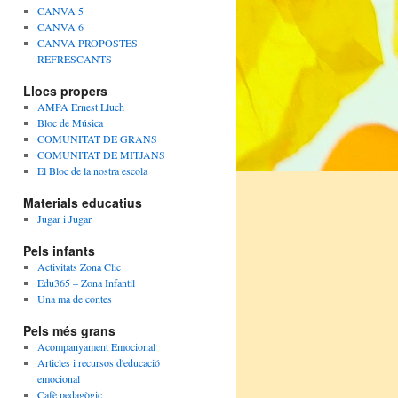
CANVA 5
CANVA 6
CANVA PROPOSTES
REFRESCANTS
Llocs propers
AMPA Ernest Lluch
Bloc de Música
COMUNITAT DE GRANS
COMUNITAT DE MITJANS
El Bloc de la nostra escola
Materials educatius
Jugar i Jugar
Pels infants
Activitats Zona Clic
Edu365 – Zona Infantil
Una ma de contes
Pels més grans
Acompanyament Emocional
Articles i recursos d'educació
emocional
Cafè pedagògic