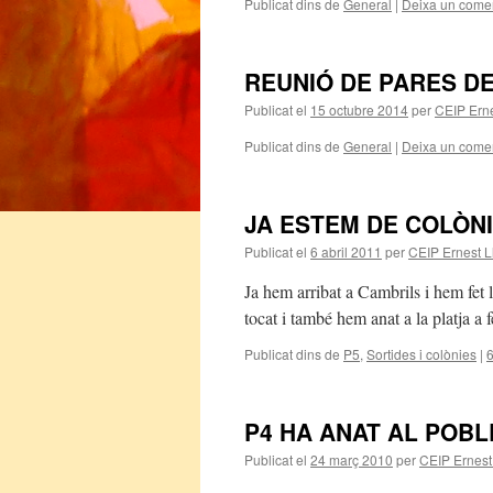
Publicat dins de
General
|
Deixa un comen
REUNIÓ DE PARES DE
Publicat el
15 octubre 2014
per
CEIP Erne
Publicat dins de
General
|
Deixa un comen
JA ESTEM DE COLÒN
Publicat el
6 abril 2011
per
CEIP Ernest L
Ja hem arribat a Cambrils i hem fet 
tocat i també hem anat a la platj
Publicat dins de
P5
,
Sortides i colònies
|
6
P4 HA ANAT AL POB
Publicat el
24 març 2010
per
CEIP Ernest