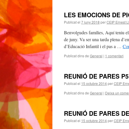
LES EMOCIONS DE P
Publicat el
7 juny 2018
per
CEIP Ernest L
Benvolgudes famílies, Aquí teniu el
de juny. Va ser una tarda plena d’e
d’Educació Infantil i el pas a …
Con
Publicat dins de
General
|
1 comentari
REUNIÓ DE PARES P
Publicat el
15 octubre 2014
per
CEIP Erne
Publicat dins de
General
|
Deixa un comen
REUNIÓ DE PARES DE
Publicat el
15 octubre 2014
per
CEIP Erne