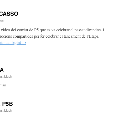
ICASSO
luch
 video del comiat de P5 que es va celebrar el passat divendres 1
mocions compartides per fer celebrar el tancament de l’Etapa
tinua llegint
→
5A
st Lluch
tari
 P5B
st Lluch