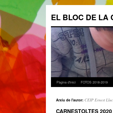
EL BLOC DE LA 
Pàgina d'inici
FOTOS 2018-2019
Vés
al
CEIP Ernest Llu
Arxiu de l'autor:
contingut
CARNESTOLTES 2020