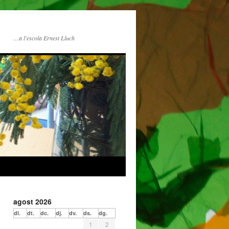
…a l'escola Ernest Lluch
agost 2026
dl.
dt.
dc.
dj.
dv.
ds.
dg.
1
2