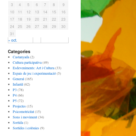
3
4
5
6
7
8
9
10
11
12
13
14
15
16
17
18
19
20
21
22
23
24
25
26
27
28
29
30
31
« oct.
Categories
Castanyada
(2)
Cultura participativa
(49)
Esdeveniments: Art i Cultura
(33)
Espais de joc i experimentació
(5)
General
(165)
Infantil
(62)
P3
(78)
P4
(66)
P5
(72)
Projectes
(15)
Psicomotricitat
(15)
Sons i moviment
(34)
Sortida
(1)
Sortides i colònies
(9)