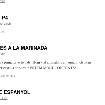
tari
 P4
st Lluch
tari
IES A LA MARINADA
luch
les primeres activitats! Hem vist animalons a l’aquari i els hem
a a fer castells de sorra!! ESTEM MOLT CONTENTS!
 comentaris
LE ESPANYOL
 Lluch