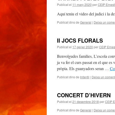
Publicat el
11 març 2020
per
CEIP Ernest
Aquí teniu el video del judici i la d
Publicat dins de
General
|
Deixa un comen
II JOCS FLORALS
Publicat el
17 gener 2020
per
CEIP Ernes
Benvolgudes famílies, L’escola conv
ja va fer el curs passat en el que es
pròpia. Els guanyadors seran …
Con
Publicat dins de
Infantil
|
Deixa un coment
CONCERT D’HIVERN
Publicat el
21 desembre 2018
per
CEIP E
Publicat dins de
General
|
Deixa un comen