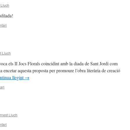
 Lluch
esfilada!
tari
t Lluch
oca els II Jocs Florals coincidint amb la diada de Sant Jordi com
 va encetar aquesta proposta per promoure l’obra literària de creació
tinua llegint
→
ari
rnest Lluch
tari