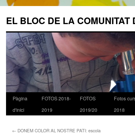
EL BLOC DE LA COMUNITAT 
Pàgina
FOTOS 2018-
FOTOS
Fotos cur
Vés
d'inici
2019
2019/20
2018
al
contingut
←
DONEM COLOR AL NOSTRE PATI: escola