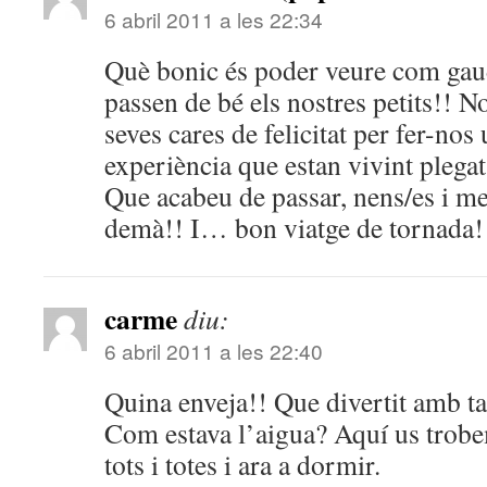
6 abril 2011 a les 22:34
Què bonic és poder veure com gau
passen de bé els nostres petits!! N
seves cares de felicitat per fer-nos
experiència que estan vivint plegat
Que acabeu de passar, nens/es i me
demà!! I… bon viatge de tornada!
carme
diu:
6 abril 2011 a les 22:40
Quina enveja!! Que divertit amb t
Com estava l’aigua? Aquí us trobem
tots i totes i ara a dormir.