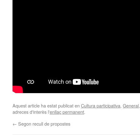
Aquest article ha estat publicat en
Cultura participativa
,
General
adreces d'interès l'
enllaç permanent
.
←
Segon recull de propostes