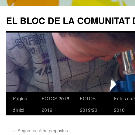
EL BLOC DE LA COMUNITAT 
Pàgina
FOTOS 2018-
FOTOS
Fotos cur
Vés
d'inici
2019
2019/20
2018
al
contingut
←
Segon recull de propostes