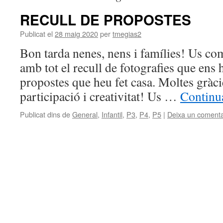
RECULL DE PROPOSTES
Publicat el
28 maig 2020
per
tmegias2
Bon tarda nenes, nens i famílies! Us co
amb tot el recull de fotografies que ens 
propostes que heu fet casa. Moltes gràci
participació i creativitat! Us …
Continua
Publicat dins de
General
,
Infantil
,
P3
,
P4
,
P5
|
Deixa un comenta