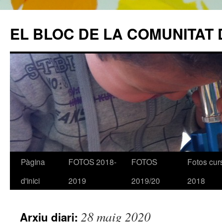
EL BLOC DE LA COMUNITAT 
Pàgina
FOTOS 2018-
FOTOS
Fotos cur
Vés
d'inici
2019
2019/20
2018
al
contingut
28 maig 2020
Arxiu diari: