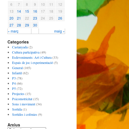
6
7
8
9
10
11
12
13
14
15
16
17
18
19
20
21
22
23
24
25
26
27
28
29
30
« març
maig »
Categories
Castanyada
(2)
Cultura participativa
(49)
Esdeveniments: Art i Cultura
(33)
Espais de joc i experimentació
(5)
General
(165)
Infantil
(62)
P3
(78)
P4
(66)
P5
(72)
Projectes
(15)
Psicomotricitat
(15)
Sons i moviment
(34)
Sortida
(1)
Sortides i colònies
(9)
Arxius