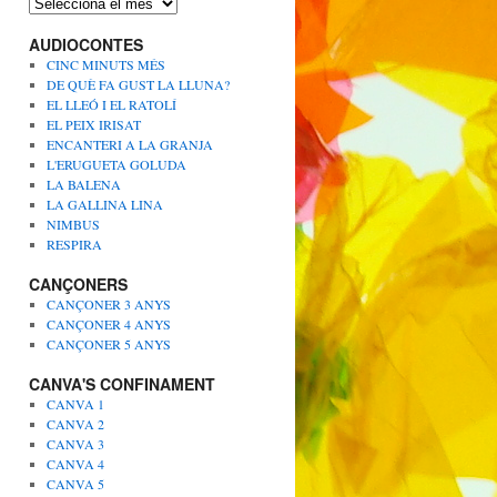
A
r
AUDIOCONTES
x
i
CINC MINUTS MÉS
u
DE QUÈ FA GUST LA LLUNA?
s
EL LLEÓ I EL RATOLÍ
EL PEIX IRISAT
ENCANTERI A LA GRANJA
L'ERUGUETA GOLUDA
LA BALENA
LA GALLINA LINA
NIMBUS
RESPIRA
CANÇONERS
CANÇONER 3 ANYS
CANÇONER 4 ANYS
CANÇONER 5 ANYS
CANVA'S CONFINAMENT
CANVA 1
CANVA 2
CANVA 3
CANVA 4
CANVA 5