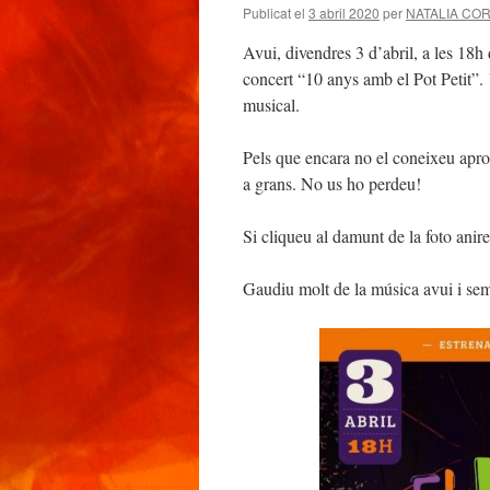
Publicat el
3 abril 2020
per
NATALIA COR
Avui, divendres 3 d’abril, a les 18h 
concert “10 anys amb el Pot Petit”.
musical.
Pels que encara no el coneixeu aprof
a grans. No us ho perdeu!
Si cliqueu al damunt de la foto anir
Gaudiu molt de la música avui i se