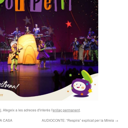
l
. Afegeix a les adreces d'interès l'
enllaç permanent
.
A CASA
AUDIOCONTE: “Respira” explicat per la Mireia
→