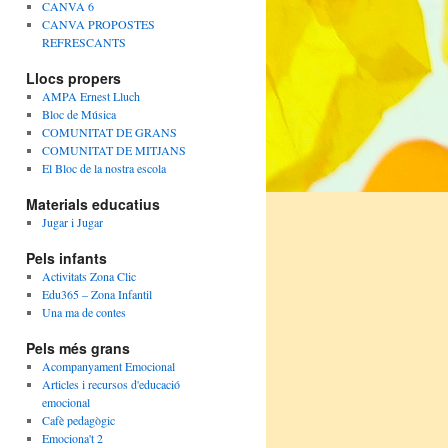
CANVA 6
CANVA PROPOSTES
REFRESCANTS
Llocs propers
AMPA Ernest Lluch
Bloc de Música
COMUNITAT DE GRANS
COMUNITAT DE MITJANS
El Bloc de la nostra escola
Materials educatius
Jugar i Jugar
Pels infants
Activitats Zona Clic
Edu365 – Zona Infantil
Una ma de contes
Pels més grans
Acompanyament Emocional
Articles i recursos d'educació
emocional
Cafè pedagògic
Emociona't 2