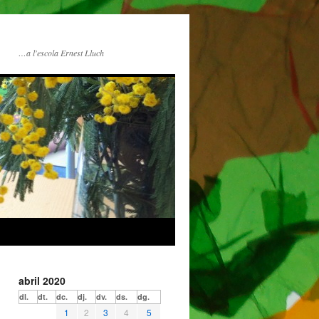
…a l'escola Ernest Lluch
abril 2020
dl.
dt.
dc.
dj.
dv.
ds.
dg.
1
2
3
4
5