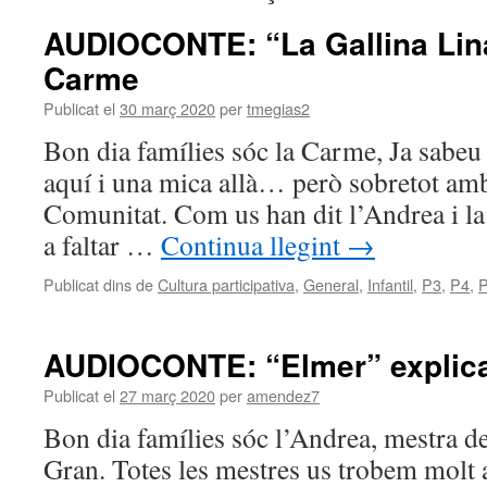
AUDIOCONTE: “La Gallina Lina”
Carme
Publicat el
30 març 2020
per
tmegias2
Bon dia famílies sóc la Carme, Ja sabeu 
aquí i una mica allà… però sobretot amb 
Comunitat. Com us han dit l’Andrea i l
a faltar …
Continua llegint
→
Publicat dins de
Cultura participativa
,
General
,
Infantil
,
P3
,
P4
,
AUDIOCONTE: “Elmer” explicat
Publicat el
27 març 2020
per
amendez7
Bon dia famílies sóc l’Andrea, mestra de
Gran. Totes les mestres us trobem molt a