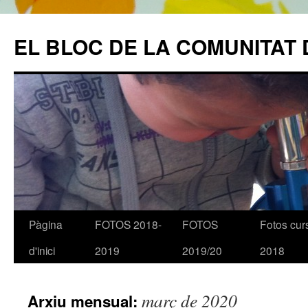
EL BLOC DE LA COMUNITAT 
Pàgina
FOTOS 2018-
FOTOS
Fotos cur
Vés
d'inici
2019
2019/20
2018
al
contingut
març de 2020
Arxiu mensual: