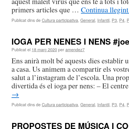
aquest maleït virus que ens té a tots i to
primers articles que …
Continua llegin
Publicat dins de
Cultura participativa
,
General
,
Infantil
,
P3
,
P4
,
IOGA PER NENES I NENS #jo
Publicat el
18 març 2020
per
amendez7
Ens anirà molt bé aquests dies establir
a casa. Us animem a compartir els vost
salut a l’instagram de l’escola. Una prop
divertida és el ioga per nens: – El cent
→
Publicat dins de
Cultura participativa
,
General
,
Infantil
,
P3
,
P4
,
PROPOSTES DE MÚSICA I C