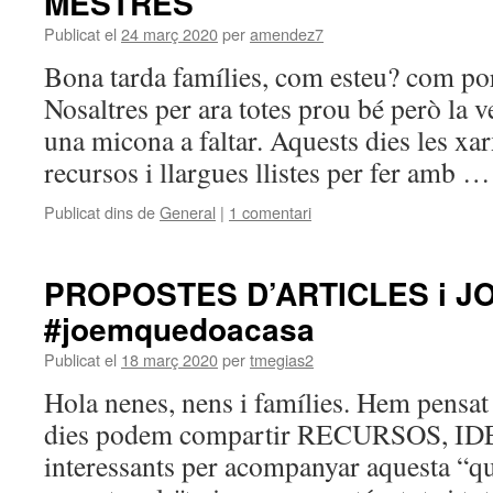
MESTRES
Publicat el
24 març 2020
per
amendez7
Bona tarda famílies, com esteu? com po
Nosaltres per ara totes prou bé però la v
una micona a faltar. Aquests dies les xa
recursos i llargues llistes per fer amb 
Publicat dins de
General
|
1 comentari
PROPOSTES D’ARTICLES i JO
#joemquedoacasa
Publicat el
18 març 2020
per
tmegias2
Hola nenes, nens i famílies. Hem pensat
dies podem compartir RECURSOS, I
interessants per acompanyar aquesta “qu