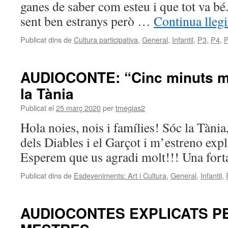
ganes de saber com esteu i que tot va bé
sent ben estranys però …
Continua lleg
Publicat dins de
Cultura participativa
,
General
,
Infantil
,
P3
,
P4
,
AUDIOCONTE: “Cinc minuts mé
la Tània
Publicat el
25 març 2020
per
tmegias2
Hola noies, nois i famílies! Sóc la Tània
dels Diables i el Garçot i m’estreno exp
Esperem que us agradi molt!!! Una fort
Publicat dins de
Esdeveniments: Art i Cultura
,
General
,
Infantil
,
AUDIOCONTES EXPLICATS P