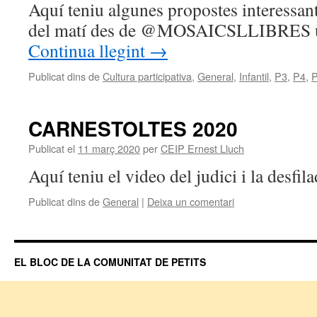
Aquí teniu algunes propostes interessant
del matí des de @MOSAICSLLIBRES u
Continua llegint
→
Publicat dins de
Cultura participativa
,
General
,
Infantil
,
P3
,
P4
,
CARNESTOLTES 2020
Publicat el
11 març 2020
per
CEIP Ernest Lluch
Aquí teniu el video del judici i la desfi
Publicat dins de
General
|
Deixa un comentari
EL BLOC DE LA COMUNITAT DE PETITS