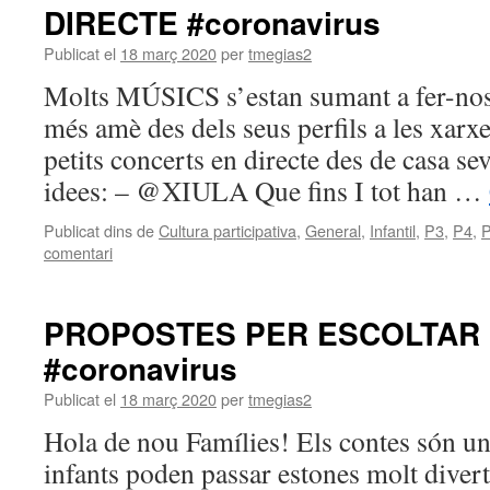
DIRECTE #coronavirus
Publicat el
18 març 2020
per
tmegias2
Molts MÚSICS s’estan sumant a fer-nos
més amè des dels seus perfils a les xarxe
petits concerts en directe des de casa s
idees: – @XIULA Que fins I tot han …
Publicat dins de
Cultura participativa
,
General
,
Infantil
,
P3
,
P4
,
comentari
PROPOSTES PER ESCOLTAR
#coronavirus
Publicat el
18 març 2020
per
tmegias2
Hola de nou Famílies! Els contes són un
infants poden passar estones molt diver