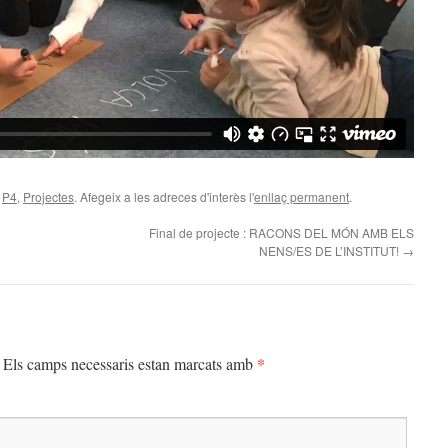
,
P4
,
Projectes
. Afegeix a les adreces d'interès l'
enllaç permanent
.
Final de projecte : RACONS DEL MÓN AMB ELS
NENS/ES DE L’INSTITUT!
→
*
Els camps necessaris estan marcats amb