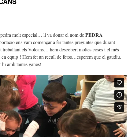
LCANS
PEDRA
 pedra molt especial… li va donar el nom de
portació ens vam començar a fer tantes preguntes que durant
t treballant els Volcans… hem descobert moltes coses i el més
a en equip!! Hem fet un recull de fotos…esperem que el gaudiu.
r-hi amb tantes ganes!