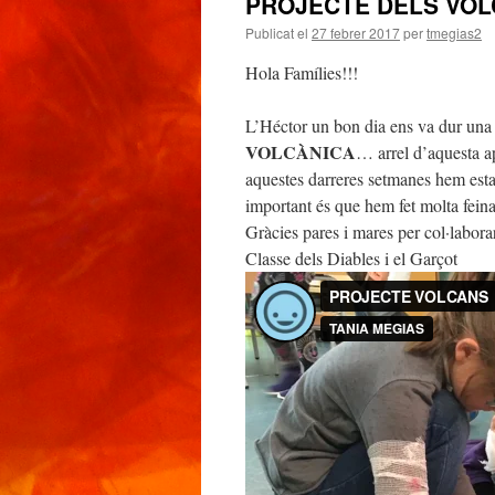
PROJECTE DELS VO
Publicat el
27 febrer 2017
per
tmegias2
Hola Famílies!!!
L’Héctor un bon dia ens va dur una
VOLCÀNICA
… arrel d’aquesta a
aquestes darreres setmanes hem esta
important és que hem fet molta fein
Gràcies pares i mares per col·labora
Classe dels Diables i el Garçot