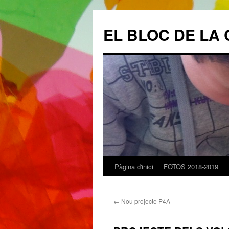
EL BLOC DE LA 
Pàgina d'inici
FOTOS 2018-2019
Vés
al
←
Nou projecte P4A
contingut