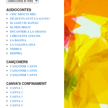
A
r
AUDIOCONTES
x
i
CINC MINUTS MÉS
u
DE QUÈ FA GUST LA LLUNA?
s
EL LLEÓ I EL RATOLÍ
EL PEIX IRISAT
ENCANTERI A LA GRANJA
L'ERUGUETA GOLUDA
LA BALENA
LA GALLINA LINA
NIMBUS
RESPIRA
CANÇONERS
CANÇONER 3 ANYS
CANÇONER 4 ANYS
CANÇONER 5 ANYS
CANVA'S CONFINAMENT
CANVA 1
CANVA 2
CANVA 3
CANVA 4
CANVA 5