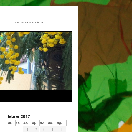
…a l'escola Ernest Lluch
febrer 2017
dl.
dt.
dc.
dj.
dv.
ds.
dg.
1
2
3
4
5