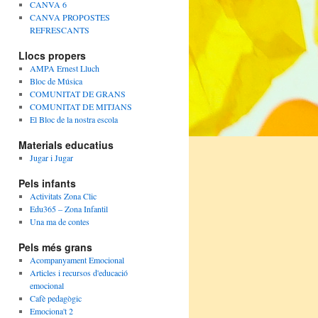
CANVA 6
CANVA PROPOSTES
REFRESCANTS
Llocs propers
AMPA Ernest Lluch
Bloc de Música
COMUNITAT DE GRANS
COMUNITAT DE MITJANS
El Bloc de la nostra escola
Materials educatius
Jugar i Jugar
Pels infants
Activitats Zona Clic
Edu365 – Zona Infantil
Una ma de contes
Pels més grans
Acompanyament Emocional
Articles i recursos d'educació
emocional
Cafè pedagògic
Emociona't 2