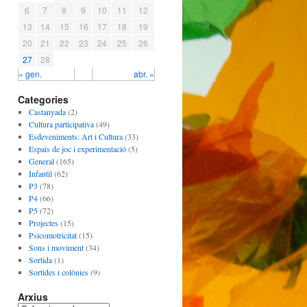
6
7
8
9
10
11
12
13
14
15
16
17
18
19
20
21
22
23
24
25
26
27
28
« gen.
abr. »
Categories
Castanyada
(2)
Cultura participativa
(49)
Esdeveniments: Art i Cultura
(33)
Espais de joc i experimentació
(5)
General
(165)
Infantil
(62)
P3
(78)
P4
(66)
P5
(72)
Projectes
(15)
Psicomotricitat
(15)
Sons i moviment
(34)
Sortida
(1)
Sortides i colònies
(9)
Arxius