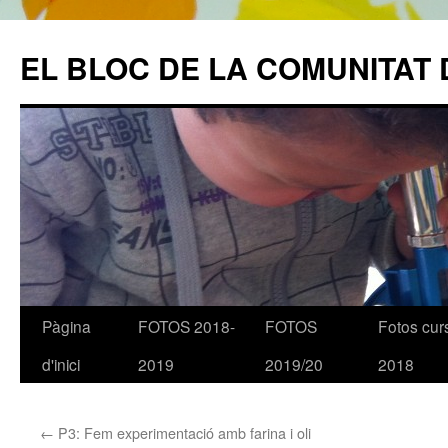
EL BLOC DE LA COMUNITAT 
Pàgina
FOTOS 2018-
FOTOS
Fotos cur
Vés
d'inici
2019
2019/20
2018
al
contingut
←
P3: Fem experimentació amb farina i oli