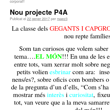
corporal!!
Nou projecte P4A
Publicat el
22 gener 2017
per
rsaez3
La classe dels
GEGANTS I CAPGR
nou repte famílie
Som tan curiosos que volem saber
EL MÓN
tema….
!!! En una de les 
entre tots, vam xerrar molt sobre negu
petits volien
esbrinar
com ara: insec
nens/es?, sobre oficis com bombers o
de la pregunta d’un d’ells, “Com s’ha 
mostrar més
interès
i
curiositat
,
fixeu
tot, van veure que a la meva samarre
del món!!!